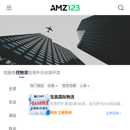
找服务
找物流
找海外仓
全球开店
热门地区
拉美
揽货范围
上海
全部
宝昌国际物流
空运
优质的巴\墨\欧\美\加\英，亚马逊FBA头程运输服
务
物流 北美物流
立即咨询
海运
铁运