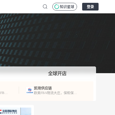
知识星球
登录
全球开店
凯琦供应链
专注北美跨境出口服务，FBA头程、海外仓服务！
欧美FBA物流大庄，保柜保舱，时效稳定，超时必赔