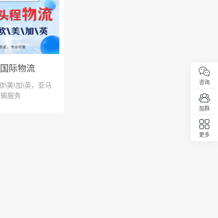
国际物流
咨询
欧\美\加\英，亚马
运输服务
加群
更多
回顶部