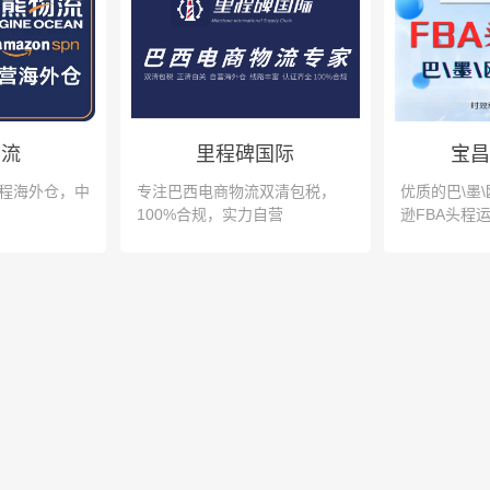
物流
里程碑国际
宝昌
头程海外仓，中
专注巴西电商物流双清包税，
优质的巴\墨\
100%合规，实力自营
逊FBA头程