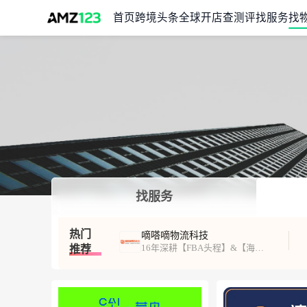
首页
跨境头条
全球开店
查测评
找服务
找
找服务
热门
嘀嗒嘀物流科技
16年深耕【FBA头程】&【海外仓一件代发】
推荐