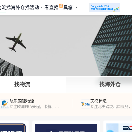
物流
找海外仓
找活动
看直播
工具箱
找物流
找海外仓
航乐国际物流
天盛跨境
专注欧洲FBA头程，卡航、海运、铁路运输及海外仓服务