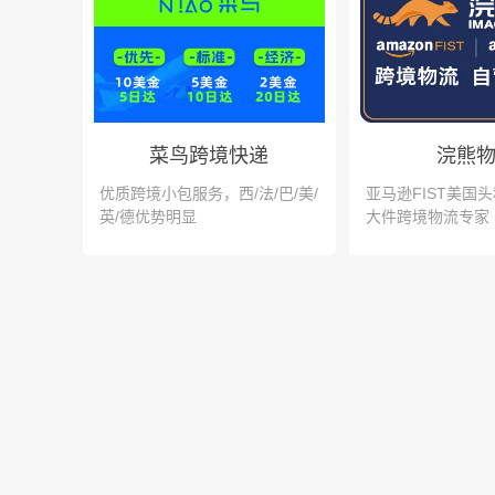
菜鸟跨境快递
浣熊
优质跨境小包服务，西/法/巴/美/
亚马逊FIST美国
英/德优势明显
大件跨境物流专家