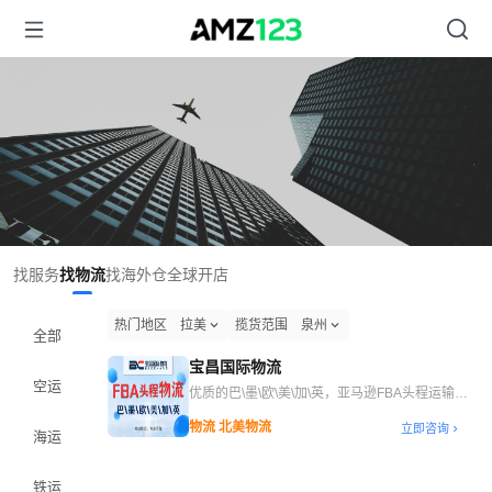
找服务
找物流
找海外仓
全球开店
热门地区
拉美
揽货范围
泉州
全部
宝昌国际物流
空运
优质的巴\墨\欧\美\加\英，亚马逊FBA头程运输服
务
物流 北美物流
立即咨询
海运
铁运