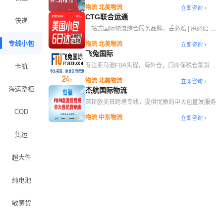
箱/整柜、空运，支持一键查价
物流 北美物流
立即咨询
CTG联合运通
快递
一站式国际物流综合服务品牌，丢必赔 | 甩必赔 |
查必赔 | 慢必赔 | 延必赔 | 套必赔
专线小包
物流 北美物流
立即咨询
飞兔国际
专注亚马逊FBA头程，海外仓，口岸保税仓集货等
卡航
综合物流服务
物流 北美物流
立即咨询
海运整柜
杰航国际物流
深耕欧美日跨境专线，提供优质的中大包直发服务
COD
物流 中东物流
立即咨询
集运
超大件
纯电池
敏感货