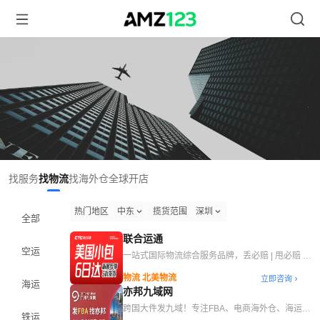
找服务
找物流
找海外仓
全球开店
热门地区
中东
揽货范围
深圳
全部
联合运通
空运
一站式国际物流综合服务品牌，丢必赔 | 甩必赔 |
查必赔 | 慢必赔 | 延必赔 | 套必赔
物流 北美物流
立即咨询
海运
亦邦九域网
跨国大件发九域！专注FBA、电商海外仓、海运拼
铁运