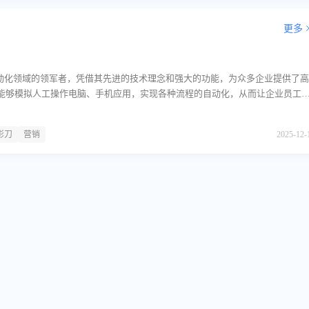
更多
自动化领域的领军者，凭借其先进的技术理念和强大的功能，为众多企业提供了高
能够模拟人工操作电脑、手机应用，实现各种流程的自动化，从而让企业员工
放出来，将更多精力投入到更具价值的工作中。专为电商行业量身打造的自动
于为电商行业，尤其是亚马逊卖家提供全链路的自动化支持。它覆盖了电商运营的
影刀
营销
2025-12-
品、Listing打造、营销推广、店铺业绩管理、仓储物流以及财税管理等核心场
影刀帮助卖家优化业务流程，提升运营效率，从而在激烈的市场竞争中脱颖而