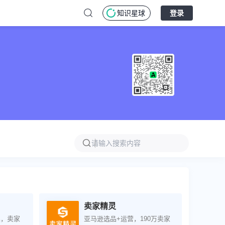
知识星球
登录
卖家精灵
具，卖家
亚马逊选品+运营，190万卖家