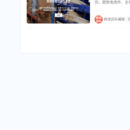
圳，聚焦电商件、全
大货快速送仓（FB
跨境百科编辑