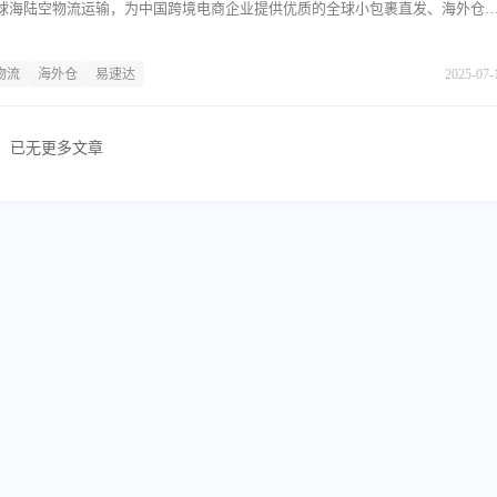
球海陆空物流运输，为中国跨境电商企业提供优质的全球小包裹直发、海外仓
A等海外仓）服务。
物流
海外仓
易速达
2025-07-
已无更多文章