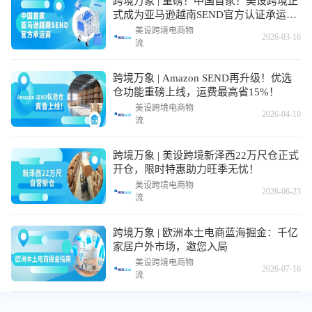
跨境万象 | 重磅！中国首家！美设跨境正
式成为亚马逊越南SEND官方认证承运
商！
美设跨境电商物
2026-03-16
流
跨境万象 | Amazon SEND再升级！优选
仓功能重磅上线，运费最高省15%！
美设跨境电商物
2026-04-10
流
跨境万象 | 美设跨境新泽西22万尺仓正式
开仓，限时特惠助力旺季无忧！
美设跨境电商物
2026-06-23
流
跨境万象 | 欧洲本土电商蓝海掘金：千亿
家居户外市场，邀您入局
美设跨境电商物
2026-07-16
流