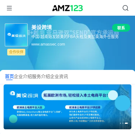
美设跨境
联系
中国/越南始发欧美的FBA头程及美加英海外仓服务
www.amassec.com
合作伙伴
首页
企业介绍
服务介绍
企业资讯