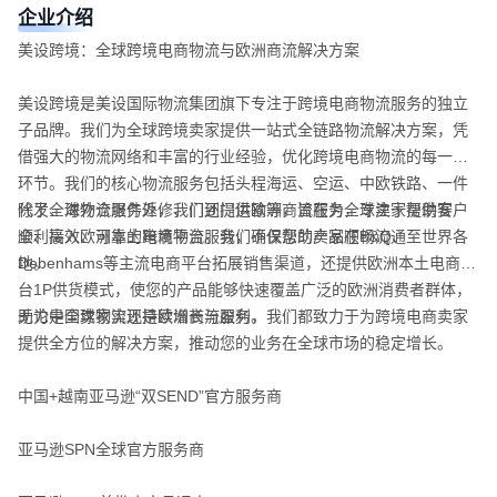
企业介绍
美设跨境：全球跨境电商物流与欧洲商流解决方案
美设跨境是美设国际物流集团旗下专注于跨境电商物流服务的独立
子品牌。我们为全球跨境卖家提供一站式全链路物流解决方案，凭
借强大的物流网络和丰富的行业经验，优化跨境电商物流的每一个
环节。我们的核心物流服务包括头程海运、空运、中欧铁路、一件
代发、海外仓退件返修、门到门运输等，旨在为全球卖家提供安
除了全球物流服务外，我们还提供欧洲商流服务，专注于帮助客户
全、高效、可靠的跨境物流服务，确保您的产品顺畅流通至世界各
顺利接入欧洲本土电商平台。我们不仅帮助卖家在B&Q、
地。
Debenhams等主流电商平台拓展销售渠道，还提供欧洲本土电商平
台1P供货模式，使您的产品能够快速覆盖广泛的欧洲消费者群体，
助力中国卖家实现持续增长与盈利。
无论是全球物流还是欧洲商流服务，我们都致力于为跨境电商卖家
提供全方位的解决方案，推动您的业务在全球市场的稳定增长。
中国+越南亚马逊“双SEND”官方服务商
亚马逊SPN全球官方服务商