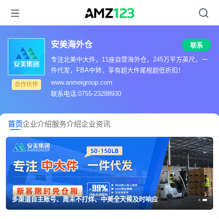
安美海外仓
联系
专注北美中大件，11座自营海外仓，245万平方英尺，一
件代发，FBA中转，享有超大件尾程超低折扣！
www.anmeigroup.com
合作伙伴
联系电话:0755-23288930
首页
企业介绍
服务介绍
企业资讯
美西美东多仓布局，收费透明，时效稳定