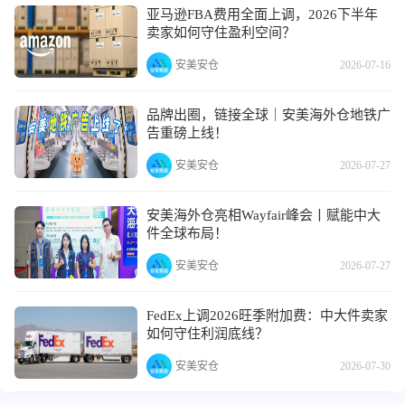
亚马逊FBA费用全面上调，2026下半年
卖家如何守住盈利空间？
安美安仓
2026-07-16
品牌出圈，链接全球｜安美海外仓地铁广
告重磅上线！
安美安仓
2026-07-27
安美海外仓亮相Wayfair峰会丨赋能中大
件全球布局！
安美安仓
2026-07-27
FedEx上调2026旺季附加费：中大件卖家
如何守住利润底线？
安美安仓
2026-07-30