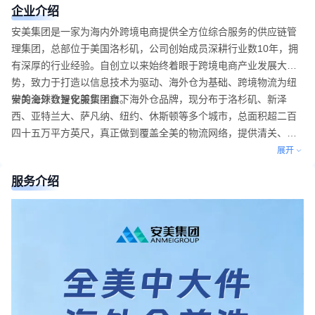
企业介绍
安美集团是一家为海内外跨境电商提供全方位综合服务的供应链管
理集团，总部位于美国洛杉矶，公司创始成员深耕行业数10年，拥
有深厚的行业经验。自创立以来始终着眼于跨境电商产业发展大趋
势，致力于打造以信息技术为驱动、海外仓为基础、跨境物流为纽
带的全球数智化服贸平台。
安美海外仓是安美集团旗下海外仓品牌，现分布于洛杉矶、新泽
西、亚特兰大、萨凡纳、纽约、休斯顿等多个城市，总面积超二百
四十五万平方英尺，真正做到覆盖全美的物流网络，提供清关、拖
柜、快递、专线、一件代发、退换货、分销等一站式服务。
展开
服务介绍