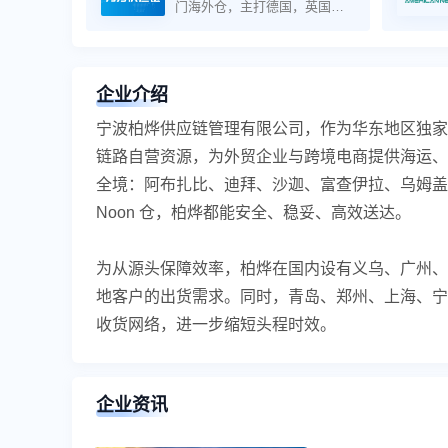
门海外仓，主打德国，英国，
法国，西班牙，意大利等方
向，核心产品是欧盟海运准时
达和中欧卡航，卡航收货后21
天签收
企业介绍
宁波柏烨供应链管理有限公司，作为华东地区独家
链路自营资源，为外贸企业与跨境电商提供海运、
全境：阿布扎比、迪拜、沙迦、富查伊拉、乌姆盖
Noon 仓，柏烨都能安全、稳妥、高效送达。
为从源头保障效率，柏烨在国内设有义乌、广州、
地客户的出货需求。同时，青岛、郑州、上海、宁
收货网络，进一步缩短头程时效。
企业资讯