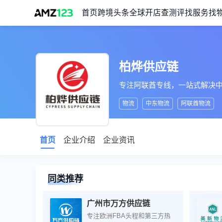
首页
跨境头条
全球开店
查测评
找服务
找
柏烨供应链
专注阿联酋专线，一站式解决
物流
中东物流
阿联酋物流
首页
企业介绍
企业资讯
同类推荐
广州市万方供应链
专注欧洲FBA头程和第三方热