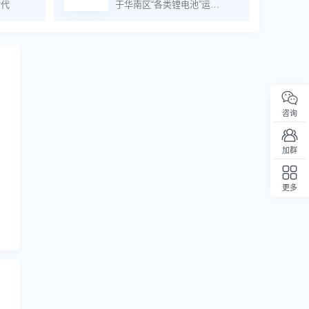
时代
于华南区“各类锂电池”运
输； 优势线路：1】德国，欧
洲，俄罗斯，LCL原品名正规自
拼；2】自有仓库，提供9类DG
订舱，装柜，监装，木箱服
务； 3】MSK，MSC，
COSCO，ZIM，CMA华南船东
合约；4】丰富的储能柜物流解
决方案（COC，SOC，散杂运
咨询
输方案）
加群
更多
回顶部