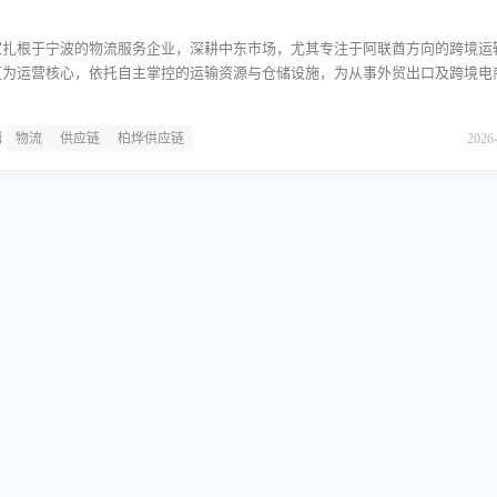
家扎根于宁波的物流服务企业，深耕中东市场，尤其专注于阿联酋方向的跨境运
区为运营核心，依托自主掌控的运输资源与仓储设施，为从事外贸出口及跨境电
的物流支持。其业务形态涵盖海运与空运两种主要通道，同时处理整柜与散货的
套双清包税服务，帮助客户简化通关流程。主营业务柏烨供应链的核心业务围绕
辑
物流
供应链
柏烨供应链
2026
务对象包括传统外贸企业与跨境电商平台卖家。在运输方式上，公司提供海运与
根据货物时效要求与成本预算进行匹配。