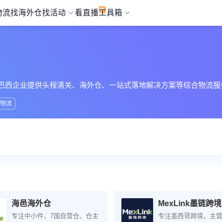
物流
找海外仓
找活动
看直播
工具箱
巴西企业提供头程清关、海外仓、一站式落地解决方案等综合物流服
物流
海邑海外仓
MexLink墨链跨境
专注中小件、7国自营仓、仓主
专注墨西哥跨境，主