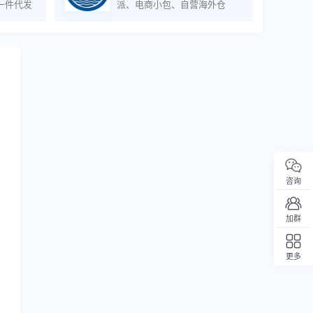
一件代发
派、电商小包、自营海外仓
咨询
加群
更多
回顶部