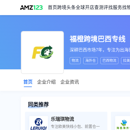
首页
跨境头条
全球开店
查测评
找服务
找
福橙跨境巴西专线
深耕巴西市场7年，专注为出海
物流
海外仓
巴西物流
拉美
首页
企业介绍
企业资讯
同类推荐
乐瑞琪物流
专注欧美快线小包、前置仓一