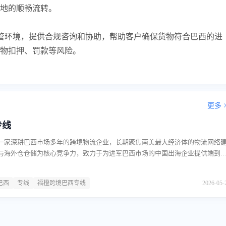
地的顺畅流转。
管环境，提供合规咨询和协助，帮助客户确保货物符合巴西的进
物扣押、罚款等风险。
更多
专线
一家深耕巴西市场多年的跨境物流企业，长期聚焦南美最大经济体的物流网络
与海外仓仓储为核心竞争力，致力于为进军巴西市场的中国出海企业提供端到
借对巴西本地海关政策、税务法规及配送网络的深度理解，福橙跨境巴西专线
、清关申报、海外仓储及末端配送的完整服务链条。头程运输与清关服务福橙
巴西
专线
福橙跨境巴西专线
2026-05-
务涵盖海运与空运两种模式，货物从中国深圳等主要港口启运，直达巴西。在
业的报关支持，协助客户准确填报货值、品名及数量等关键信息，并代办进口
纳事宜。