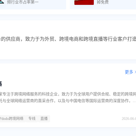
频行业市占率第一
掉免费
服务的供应商，致力于为外贸、跨境电商和跨境直播等行业客户打
更多
络
是一家专注于跨境网络服务的科技企业，致力于为全球用户提供合规、稳定的跨境
托与全球网络运营商的直采合作，以及与中国电信等国际运营商的深度协作，
干网络基础设施。其服务范围涵盖代理IP资源、跨境专线网络、企业组网方案及
面向跨境电商、海外直播、社交媒体运营、外贸办公等场景。主营业务IPdod
IPdodo跨境网络
专线
直播
2026-06-
围绕跨境网络连接展开，具体包括以下几类产品与服务：代理IP服务。公司提供
态住宅IP两种类型。