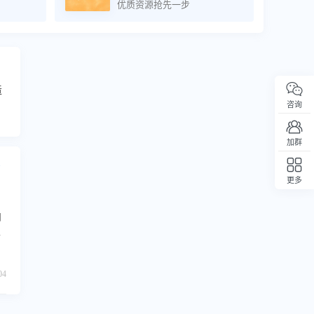
优质资源抢先一步
造
咨询
加群
更多
回顶部
网
构
o
04