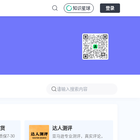
知识星球
登录
清货
达人测评
保7-30
亚马逊专业测评，真实评论，