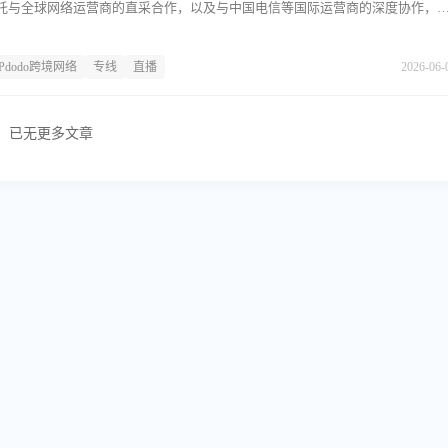
托与全球网络运营商的直采合作，以及与中国电信等国际运营商的深度协作，
干网络基础设施。其服务范围涵盖代理IP资源、跨境专线网络、企业组网方案及
面向跨境电商、海外直播、社交媒体运营、外贸办公等场景。主营业务IPdod
IPdodo跨境网络
专线
直播
2026-06-
围绕跨境网络连接展开，具体包括以下几类产品与服务：代理IP服务。公司提供
态住宅IP两种类型。
已无更多文章