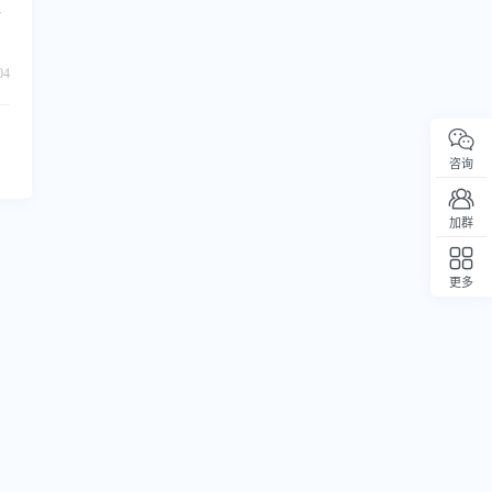
构
o
04
咨询
加群
更多
回顶部