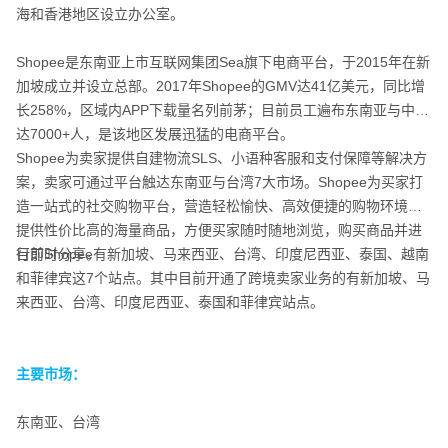
海和香港地区设立办公室。
Shopee是东南亚上市互联网集团Sea旗下电商平台，于2015年在新
加坡成立并设立总部。2017年Shopee的GMV达41亿美元，同比增
长258%，区域内APP下载量名列前茅；目前员工遍布东南亚与中国
达7000+人，是该地区发展迅猛的电商平台。
Shopee为卖家提供自建物流SLS、小语种客服和支付保障等解决方
案，卖家可通过平台触达东南亚与台湾7大市场。Shopee为买家打
造一站式的社交购物平台，营造轻松愉快、高效便捷的购物环境，
提供性价比高的海量商品，方便买家随时随地浏览，购买商品并进
行即时分享。
目前Shopee有新加坡、马来西亚、台湾、印度尼西亚、泰国、越南
和菲律宾这7个站点。其中目前开通了跨境卖家业务的有新加坡、马
来西亚、台湾、印度尼西亚、泰国和菲律宾站点。
主要市场：
东南亚、台湾
主要市场：