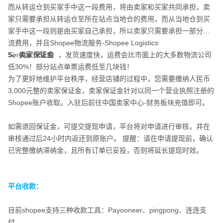
而从转运仓到买家手中这一段费用，将由卖家和买家共同承担，卖
家只需要承担从转运仓至所在站点当地仓的费用，而从当地仓到买
家手中这一段则是由买家自己承担，所以卖家只需要承担一部分物
流费用，并且Shopee物流服务-Shopee Logistics
Service（SLS），发货速度快，运费会比市面上的大多数物流公司
5、卖家保证金
低30%！部分站点单票运费低至几块钱！
为了更好地维护平台秩序，经营店铺的过程中，您需要缴纳人民币
3,000元整的卖家保证金，卖家保证金针对以同一个营业执照注册的
Shopee账户收取。入驻后前往中国卖家中心-财务板块充值即可。
如需退回保证金，可提交提现申请，平台将对申请进行审核，并在
审核通过后24小时内返还到原账户。 提醒：请在申请提现前，确认
已完整缴纳滞纳金，且所有订单已妥投，否则将延长提现时效。
平台收款：
目前shopee支持三种收款工具：Payooneer、pingpong、连连支
付。