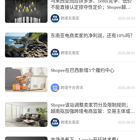
马来西亚回应拼多多、Temu竞争：低价
不能直接认定掠夺性定价；Shopee越南
站点调整相关政策；泰国内容电商和AI
跨境东南亚
2026-08-04
购物加速发展
东南亚电商卖家的净利润，还有10%吗？
跨境东南亚
2026-08-01
Shopee在巴西新增3个履约中心
跨境平台资讯
2026-08-05
Shopee该站调整卖家罚分及限制规则；
越南拟加强跨境电商监管：交易主体或需
电子身份验证；涉嫌违规，这些产品被要
跨境东南亚
2026-08-05
求下架
市场温差下，Lazada开征技术费！