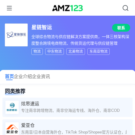
星链智运
联系
全球综合物流与供应链解决方案提供商，一体三核架构深
度整合跨境电商物流、传统货运代理与供应链管理
物流
中东物流
北美物流
东南亚物流
首页
企业介绍
企业资讯
同类推荐
炫思速运
专注南非跨境物流、南非空海运专线、海外仓、南非COD
爱亚仓
东南亚/日本自营海外仓，TikTok Shop/Shopee官方认证仓，最