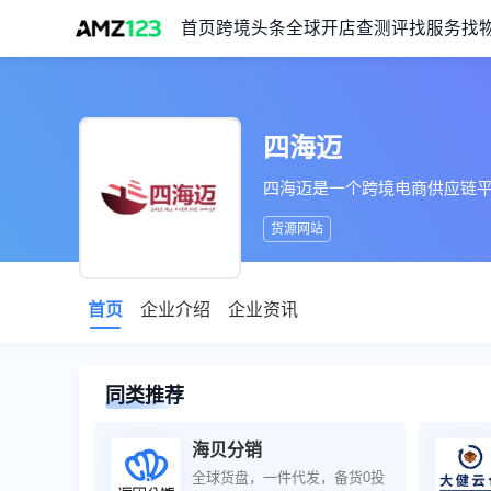
首页
跨境头条
全球开店
查测评
找服务
找
四海迈
四海迈是一个跨境电商供应链
货源网站
首页
企业介绍
企业资讯
同类推荐
海贝分销
全球货盘，一件代发，备货0投