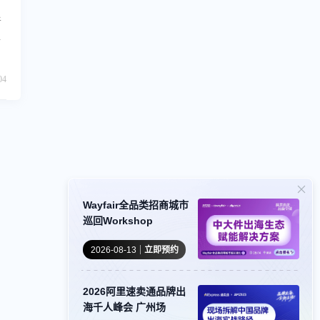
者
为
合
04
仓
跨
。
Wayfair全品类招商城市
巡回Workshop
2026-08-13
立即预约
2026阿里速卖通品牌出
海千人峰会 广州场