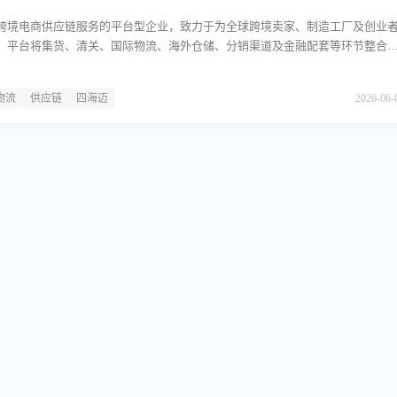
跨境电商供应链服务的平台型企业，致力于为全球跨境卖家、制造工厂及创业
。平台将集货、清关、国际物流、海外仓储、分销渠道及金融配套等环节整合
助客户简化出海流程，降低运营门槛。主营业务四海迈的核心业务涵盖六大板
卖家完成国内货源的集中整合与初步处理；清关服务，提供进出口报关及相关
物流
供应链
四海迈
2026-06-
流，打通从国内仓库到海外终端的运输通道；海外仓储，在目标市场国家设立
管理；分销网络，对接海外销售渠道，帮助卖家扩大市场覆盖；金融服务，为
、账期支持等配套保障。业务特点四海迈的服务模式具有显著的链路整合特征