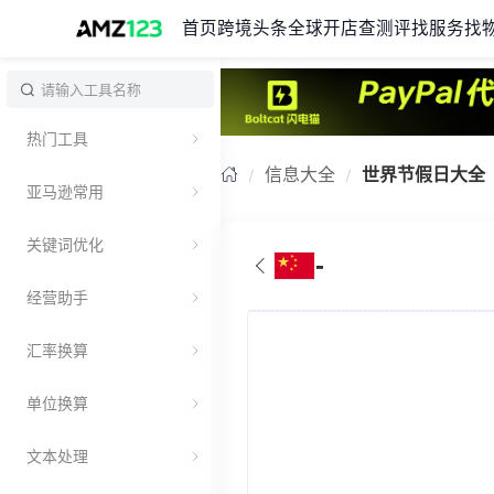
首页
跨境头条
全球开店
查测评
找服务
找
热门工具
信息大全
世界节假日大全
亚马逊常用
关键词优化
-
经营助手
汇率换算
单位换算
文本处理