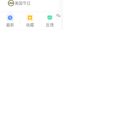
美国节日
日本节日
最新
收藏
反馈
美国商标分类
在线世界地图
爆雷商标查询工具
AMZ123
黑名单律师查询
AMZ123 是一家专注于跨境卖家导航的网站，因其中立、专
世界时间地图
多卖家中树立了良好口碑。
AMZ123 力求成为跨境卖家的 Hao123，围绕卖家需求，以
口持续收集整理跨境卖家运营必备工具 。做跨境电商，就上
AMZ123。
Copyright
热门站点