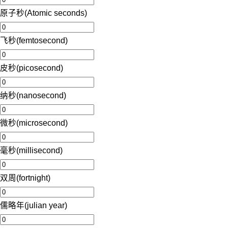
原子秒(Atomic seconds)
飞秒(femtosecond)
皮秒(picosecond)
纳秒(nanosecond)
微秒(microsecond)
毫秒(millisecond)
双周(fortnight)
儒略年(julian year)