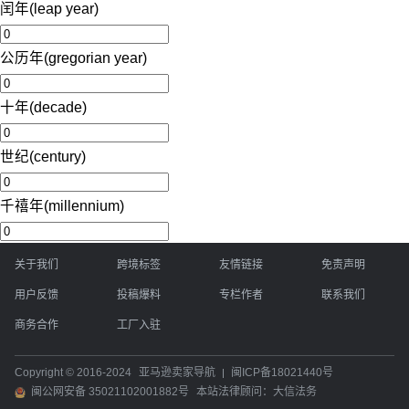
闰年(leap year)
公历年(gregorian year)
十年(decade)
世纪(century)
千禧年(millennium)
关于我们
跨境标签
友情链接
免责声明
用户反馈
投稿爆料
专栏作者
联系我们
商务合作
工厂入驻
Copyright © 2016-2024
亚马逊卖家导航
闽ICP备18021440号
闽公网安备 35021102001882号
本站法律顾问：大信法务