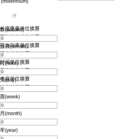
(millennium)
长度重量单位换算
秒(second)
面积体积单位换算
压力功率单位换算
分钟(minute)
温度单位换算
时间单位换算
时(hour)
角度单位换算
电容单位换算
天(day)
速度单位换算
周(week)
月(month)
年(year)