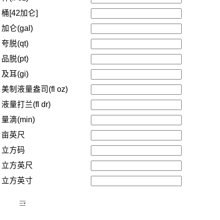
桶[42加仑]
加仑(gal)
夸脱(qt)
品脱(pt)
及耳(gi)
美制液量盎司(fl oz)
液量打兰(fl dr)
量滴(min)
亩英尺
立方码
立方英尺
立方英寸