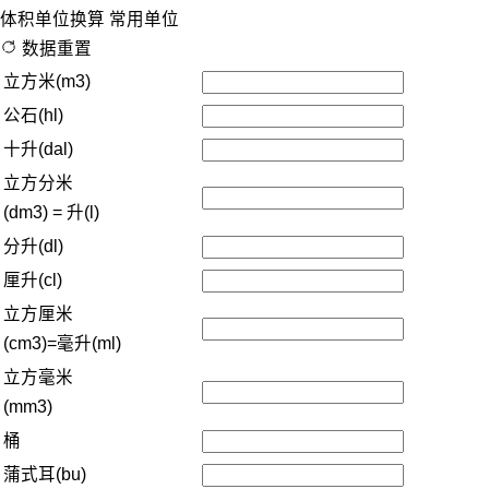
体积单位换算
常用单位
数据重置
立方米(m3)
公石(hl)
十升(dal)
立方分米
(dm3) = 升(l)
分升(dl)
厘升(cl)
立方厘米
(cm3)=毫升(ml)
立方毫米
(mm3)
桶
蒲式耳(bu)