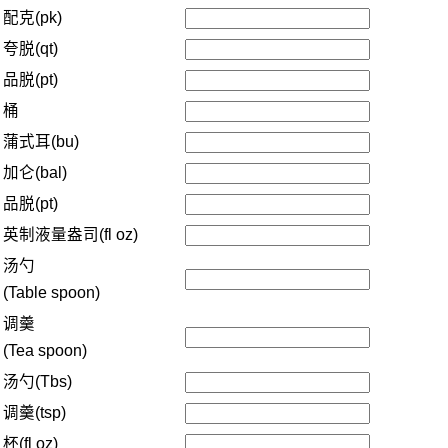
配克(pk)
夸脱(qt)
品脱(pt)
桶
蒲式耳(bu)
加仑(bal)
品脱(pt)
英制液量盎司(fl oz)
汤勺
(Table spoon)
调羹
(Tea spoon)
汤勺(Tbs)
调羹(tsp)
杯(fl oz)