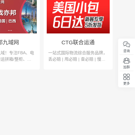
邦九域网
CTG联合运通
咨询
域！专注FBA、电
一站式国际物流综合服务品牌，
运拼箱/整柜、空
丢必赔 | 甩必赔 | 查必赔 | 慢必
键查价
赔 | 延必赔 | 套必赔
加群
更多
回顶部