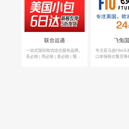
联合运通
飞兔
一站式国际物流综合服务品牌，
专注亚马逊FBA头
丢必赔 | 甩必赔 | 查必赔 | 慢必
口岸保税仓集货等
赔 | 延必赔 | 套必赔