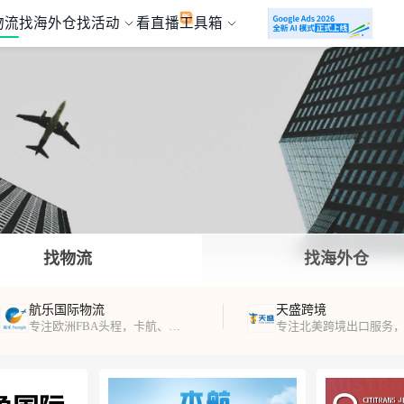
物流
找海外仓
找活动
看直播
工具箱
找物流
找海外仓
航乐国际物流
天盛跨境
专注欧洲FBA头程，卡航、海运、铁路运输及海外仓服务