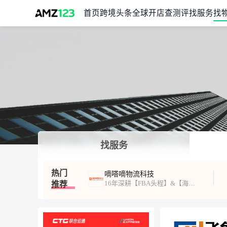
首页
跨境头条
全球开店
查测评
找服务
找
找服务
热门
嘀嗒嘀物流科技
16年深耕【FBA头程】&【海外仓一件代发】
推荐