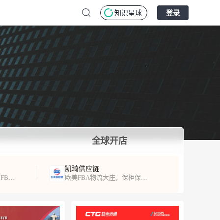
知识星球
登录
全球开店
凯琦供应链
专注北美跨境出口服务，FBA头程、海外仓服务！
欧美FBA物流大庄，保柜保舱，时效稳定，超时必赔