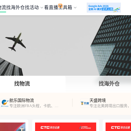
物流
找海外仓
找活动
看直播
工具箱
找物流
找海外仓
航乐国际物流
天盛跨境
专注欧洲FBA头程，卡航、海运、铁路运输及海外仓服务