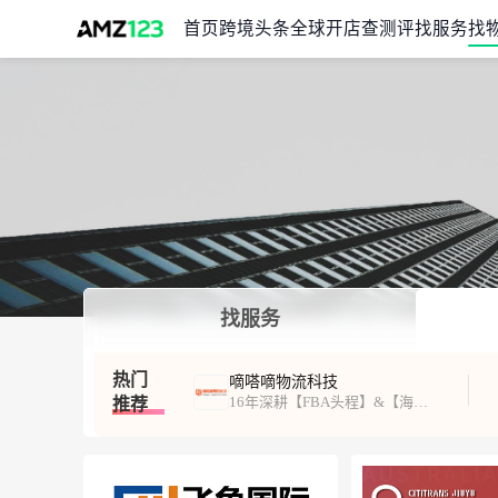
首页
跨境头条
全球开店
查测评
找服务
找
找服务
热门
嘀嗒嘀物流科技
16年深耕【FBA头程】&【海外仓一件代发】
推荐