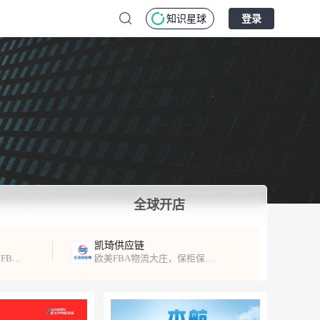
知识星球
登录
全球开店
凯琦供应链
专注北美跨境出口服务，FBA头程、海外仓服务！
欧美FBA物流大庄，保柜保舱，时效稳定，超时必赔