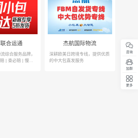
G联合运通
杰航国际物流
咨询
物流综合服务品牌，
深耕欧美日跨境专线，提供优质
赔 | 查必赔 | 慢必
的中大包直发服务
| 套必赔
加群
更多
回顶部