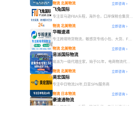
物流 北美物流
立即咨询
飞兔国际
专注亚马逊FBA头程，海外仓，口岸保税仓集货等
综合物流服务
物流 北美物流
立即咨询
华翰速递
专注跨境特货物流，敏感货专线小包、大货、FBA
头程、新能源海运服务
物流 北美物流
立即咨询
易派国际物流
易派为一级代理庄家，始于01年，电商物流代名
词，专注美国高品质海派及空派、快递服务。
物流 北美物流
立即咨询
昊宏国际
专注中日物流24年,日亚SPN服务商
物流 日本物流
立即咨询
豪速通物流
专注亚马逊FBA头程、整柜散货、目的地清关派
送、海外仓一条龙服务
物流 北美物流
立即咨询
云捷速达国际物流
专注FBA头程中超大件、商私地址卡派、一件代发
等服务