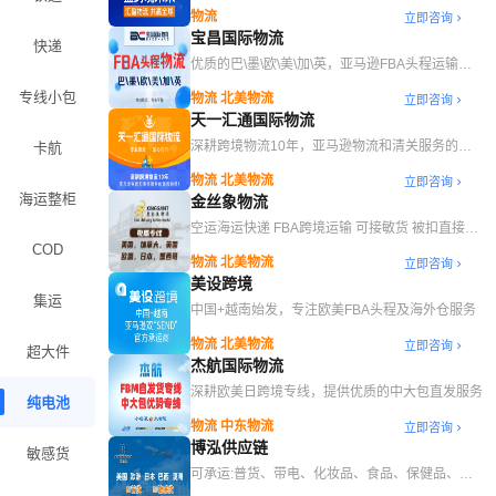
球！
物流
立即咨询
宝昌国际物流
快递
优质的巴\墨\欧\美\加\英，亚马逊FBA头程运输服
务
专线小包
物流 北美物流
立即咨询
天一汇通国际物流
深耕跨境物流10年，亚马逊物流和清关服务的最
卡航
优选择
物流 北美物流
立即咨询
海运整柜
金丝象物流
空运海运快递 FBA跨境运输 可接敏货 被扣直接赔
偿
COD
物流 北美物流
立即咨询
美设跨境
集运
中国+越南始发，专注欧美FBA头程及海外仓服务
物流 北美物流
立即咨询
超大件
杰航国际物流
深耕欧美日跨境专线，提供优质的中大包直发服务
纯电池
物流 中东物流
立即咨询
博泓供应链
敏感货
可承运:普货、带电、化妆品、食品、保健品、成
人用品、香水、纯电