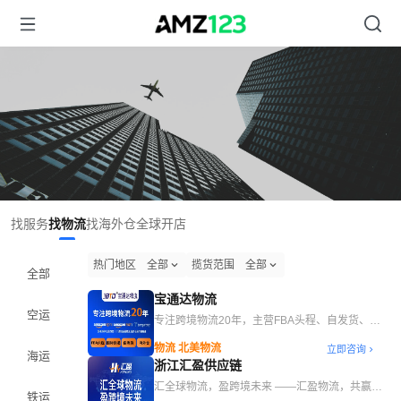
找服务
找物流
找海外仓
全球开店
热门地区
全部
揽货范围
全部
全部
宝通达物流
空运
专注跨境物流20年，主营FBA头程、自发货、国
际快递、海外仓等综合跨境物流服务
物流 北美物流
立即咨询
海运
浙江汇盈供应链
汇全球物流，盈跨境未来 ——汇盈物流，共赢全
铁运