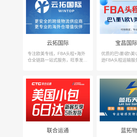
云拓国际
宝昌国
专注欧美专线，FBA头程+海外
优质的巴\墨\欧\美
仓全链路一站式服务，旺季发货
逊FBA头程运输服
首选
联合运通
蓝拓