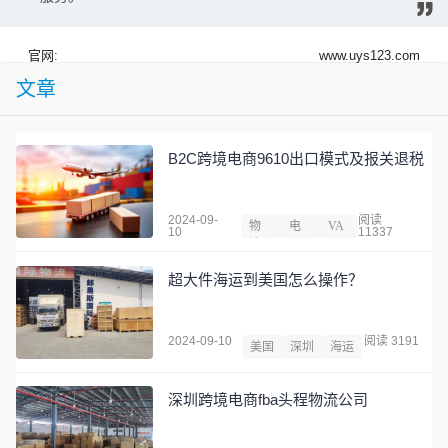
官网:
www.uys123.com
文章
B2C跨境电商9610出口模式及报关退税
2024-09-
阅读
物
电
VA
10
11337
流
子
T
超大件海运到美国怎么操作？
2024-09-10
阅读 3191
美国
深圳
海运
深圳跨境电商fba头程物流公司