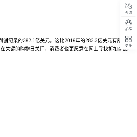
咨询
加群
创纪录的382.1亿美元。这比2019年的283.3亿美元有所增长，
更多
多商店在关键的购物日关门，消费者也更愿意在网上寻找折扣商品，
回顶部