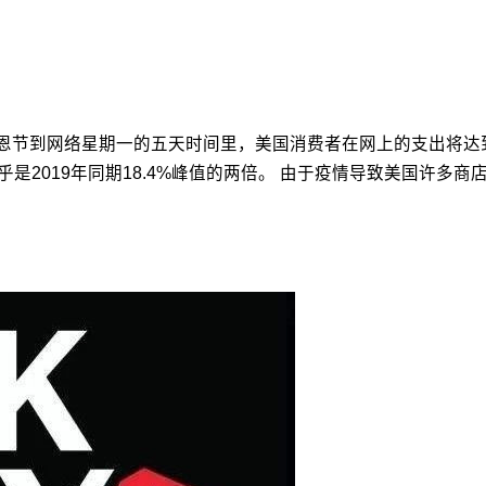
计，从感恩节到网络星期一的五天时间里，美国消费者在网上的支出将达到
乎是2019年同期18.4%峰值的两倍。 由于疫情导致美国许