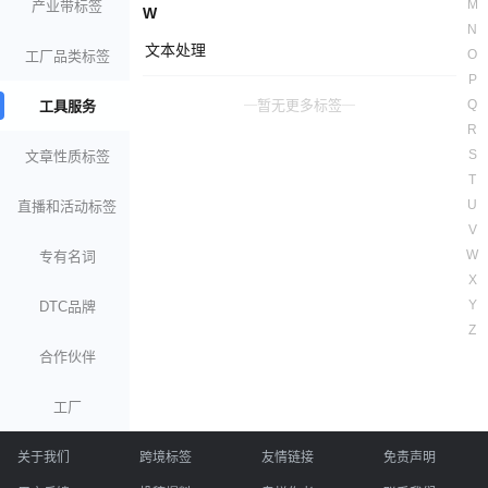
M
产业带标签
W
N
文本处理
O
工厂品类标签
P
暂无更多标签
Q
工具服务
R
S
文章性质标签
T
U
直播和活动标签
V
W
专有名词
X
Y
DTC品牌
Z
合作伙伴
工厂
关于我们
跨境标签
友情链接
免责声明