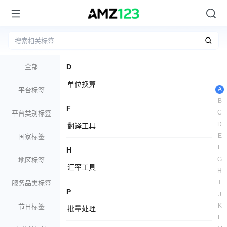
全部
D
单位换算
A
平台标签
B
F
C
平台类别标签
D
翻译工具
E
国家标签
F
H
G
地区标签
汇率工具
H
I
服务品类标签
P
J
K
节日标签
批量处理
L