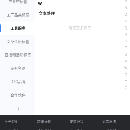
M
产业带标签
W
N
文本处理
O
工厂品类标签
P
暂无更多标签
Q
工具服务
R
S
文章性质标签
T
U
直播和活动标签
V
W
专有名词
X
Y
DTC品牌
Z
合作伙伴
工厂
关于我们
跨境标签
友情链接
免责声明