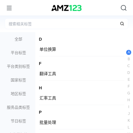
全部
D
单位换算
A
平台标签
B
F
C
平台类别标签
D
翻译工具
E
国家标签
F
H
G
地区标签
汇率工具
H
I
服务品类标签
P
J
K
节日标签
批量处理
L