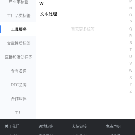
M
产业带标签
W
N
文本处理
O
工厂品类标签
P
暂无更多标签
Q
工具服务
R
S
文章性质标签
T
U
直播和活动标签
V
W
专有名词
X
Y
DTC品牌
Z
合作伙伴
工厂
关于我们
跨境标签
友情链接
免责声明