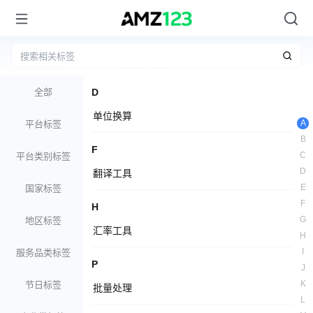
全部
D
单位换算
A
平台标签
B
F
C
平台类别标签
D
翻译工具
E
国家标签
F
H
G
地区标签
汇率工具
H
I
服务品类标签
P
J
K
节日标签
批量处理
L