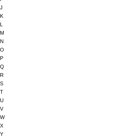
J
K
L
M
N
O
P
Q
R
S
T
U
V
W
X
Y