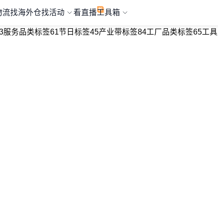
物流
找海外仓
找活动
看直播
工具箱
3
服务品类标签
61
节日标签
45
产业带标签
84
工厂品类标签
65
工具