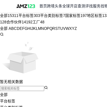
首页
跨境头条
全球开店
查测评
找服务
找
全部
15311
平台标签
303
平台类别标签
7
国家标签
197
地区标签
13
128
合作伙伴
14192
工厂
48
全部
A
B
C
D
E
F
G
H
I
J
K
L
M
N
O
P
Q
R
S
T
U
V
W
X
Y
Z
暂无相关数据
全部
平台标签