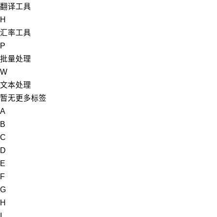
翻译工具
H
汇率工具
P
批量处理
W
文本处理
暂无更多标签
A
B
C
D
E
F
G
H
I