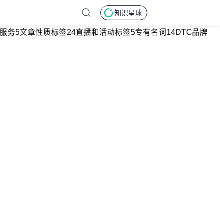
知识星球
服务
5
文章性质标签
24
直播和活动标签
5
专有名词
14
DTC品牌