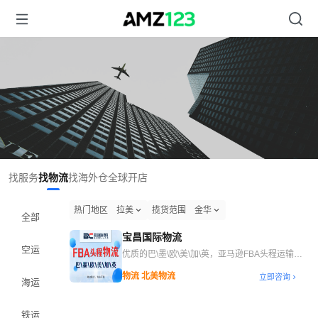
找服务
找物流
找海外仓
全球开店
热门地区
拉美
揽货范围
金华
全部
宝昌国际物流
空运
优质的巴\墨\欧\美\加\英，亚马逊FBA头程运输服
务
物流 北美物流
立即咨询
海运
铁运