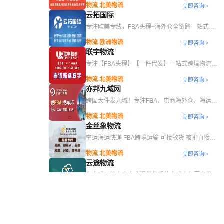
物流 北美物流
立即咨询
云拓国际
专注欧美专线，FBA头程+海外仓全链路一站式服
务，旺季发货首选
物流 欧洲物流
立即咨询
联宇物流
专注【FBA头程】【一件代发】一站式跨境物流服
务
物流 北美物流
立即咨询
亦邦九域网
跨国大件发九域！专注FBA、电商海外仓、海运拼
箱/整柜、空运，支持一键查价
物流 北美物流
立即咨询
金丝象物流
空运海运快递 FBA跨境运输 可接敏货 被扣直接赔
偿
物流 北美物流
立即咨询
云途物流
为全球跨境电商企业提供优质的全球小包裹直发服
务
物流 北美物流
立即咨询
西邮头程
专注欧美头程，提供海运、空运、海铁联运多渠道