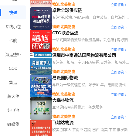
存服务
物流 北美物流
立即咨询
卓世全球供应链
快递
专注“美/欧/加”FBA运输，自主装柜，自营海外仓
和卡车团队
专线小包
物流 北美物流
立即咨询
CTG联合运通
一站式国际物流综合服务品牌，丢必赔 | 甩必赔 |
卡航
查必赔 | 慢必赔 | 延必赔 | 套必赔
物流 北美物流
立即咨询
海运整柜
深圳市中南通达国际物流有限公司
专注美、加海、空运FBA头程,自营美、加海外仓
一件代发服务
COD
物流 北美物流
立即咨询
易派国际物流
集运
易派为一级代理庄家，始于01年，电商物流代名
词，专注美国高品质海派及空派、快递服务。
物流 北美物流
立即咨询
超大件
大森林物流
亚马逊FBA头程货运一条龙服务
纯电池
物流 北美物流
立即咨询
飞越达物流
敏感货
欧美 加拿大 东南亚 越南 巴西 南美 中东 俄罗斯