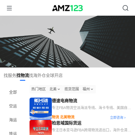
找服务
找物流
找海外仓
全球开店
热门地区
北美
揽货范围
福州
全部
德速电商物流
空运
专注FBA物流空派海派专线、海卡专线、美国自营
海外仓
物流 北美物流
立即咨询
海运
柏思域国际货运
专注日本亚马逊FBA跨境物流进出口，海外仓清库
铁运