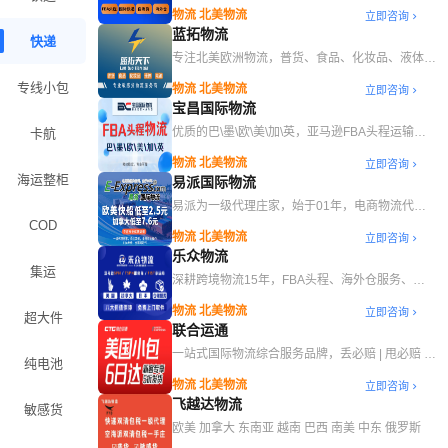
际快递、海外仓等综合跨境物流服务
物流 北美物流
立即咨询
蓝拓物流
快递
专注北美欧洲物流，普货、食品、化妆品、液体、
电池出口
专线小包
物流 北美物流
立即咨询
宝昌国际物流
优质的巴\墨\欧\美\加\英，亚马逊FBA头程运输服
卡航
务
物流 北美物流
立即咨询
海运整柜
易派国际物流
易派为一级代理庄家，始于01年，电商物流代名
词，专注美国高品质海派及空派、快递服务。
COD
物流 北美物流
立即咨询
乐众物流
集运
深耕跨境物流15年，FBA头程、海外仓服务、一
件代发，亚马逊认证服务商
物流 北美物流
立即咨询
超大件
联合运通
一站式国际物流综合服务品牌，丢必赔 | 甩必赔 |
纯电池
查必赔 | 慢必赔 | 延必赔 | 套必赔
物流 北美物流
立即咨询
飞越达物流
敏感货
欧美 加拿大 东南亚 越南 巴西 南美 中东 俄罗斯