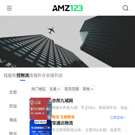
找服务
找物流
找海外仓
全球开店
热门地区
北美
揽货范围
其他
全部
亦邦九域网
空运
跨国大件发九域！专注FBA、电商海外仓、海运拼
箱/整柜、空运，支持一键查价
物流 北美物流
立即咨询
海运
宝通达物流
专注跨境物流20年，主营FBA头程、自发货、国
铁运