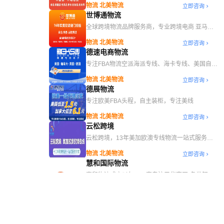
物流 北美物流
立即咨询
世博通物流
全球跨境物流品牌服务商，专业跨境电商 亚马逊
FBA 一条龙服务
物流 北美物流
立即咨询
德速电商物流
专注FBA物流空派海派专线、海卡专线、美国自营
海外仓
物流 北美物流
立即咨询
德展物流
专注欧美FBA头程，自主装柜，专注美线
物流 北美物流
立即咨询
云松跨境
云松跨境，13年美加欧澳专线物流一站式服务专
家
物流 北美物流
立即咨询
慧和国际物流
惠和物流成立以年，一直专注于华南区“各类锂电
池”运输； 优势线路：1】德国，欧洲，俄罗斯，
物流 欧洲物流
立即咨询
LCL原品名正规自拼；2】自有仓库，提供9类DG
安君国际供应链
订舱，装柜，监装，木箱服务； 3】MSK，
MSC，COSCO，ZIM，CMA华南船东合约；4】
安君管家式服务，专注美国海运精品渠道
丰富的储能柜物流解决方案（COC，SOC，散杂