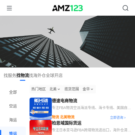
找服务
找物流
找海外仓
全球开店
热门地区
北美
揽货范围
金华
全部
德速电商物流
空运
专注FBA物流空派海派专线、海卡专线、美国自营
海外仓
物流 北美物流
立即咨询
海运
柏思域国际货运
专注日本亚马逊FBA跨境物流进出口，海外仓清库
铁运