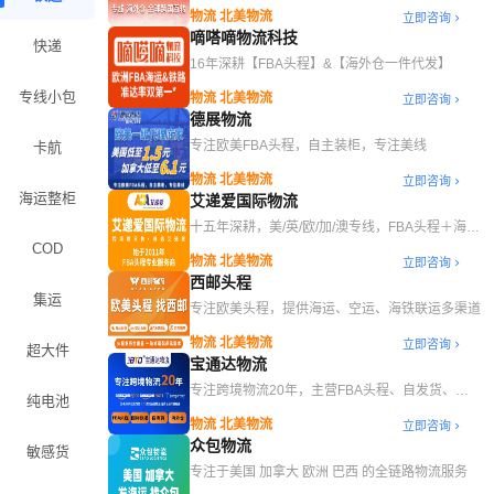
存服务
物流 北美物流
立即咨询
嘀嗒嘀物流科技
快递
16年深耕【FBA头程】&【海外仓一件代发】
专线小包
物流 北美物流
立即咨询
德展物流
专注欧美FBA头程，自主装柜，专注美线
卡航
物流 北美物流
立即咨询
海运整柜
艾递爱国际物流
十五年深耕，美/英/欧/加/澳专线，FBA头程＋海外
仓一站式物流服务
COD
物流 北美物流
立即咨询
西邮头程
集运
专注欧美头程，提供海运、空运、海铁联运多渠道
物流 北美物流
立即咨询
超大件
宝通达物流
专注跨境物流20年，主营FBA头程、自发货、国
纯电池
际快递、海外仓等综合跨境物流服务
物流 北美物流
立即咨询
众包物流
敏感货
专注于美国 加拿大 欧洲 巴西 的全链路物流服务