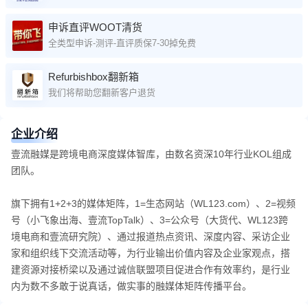
申诉直评WOOT清货
全类型申诉-测评-直评质保7-30掉免费
Refurbishbox翻新箱
我们将帮助您翻新客户退货
企业介绍
壹流融媒是跨境电商深度媒体智库，由数名资深10年行业KOL组成
团队。
旗下拥有1+2+3的媒体矩阵，1=生态网站（WL123.com）、2=视频
号（小飞象出海、壹流TopTalk）、3=公众号（大货代、WL123跨
境电商和壹流研究院）、通过报道热点资讯、深度内容、采访企业
家和组织线下交流活动等，为行业输出价值内容及企业家观点，搭
建资源对接桥梁以及通过诚信联盟项目促进合作有效率约，是行业
内为数不多敢于说真话，做实事的融媒体矩阵传播平台。