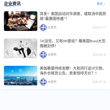
企业资讯
更多
突发！美国启动对华调查，或取消中国贸
易“最惠国待遇”！
大货代
2026-02-27
5H没完，又有9H查验？曝美国Bond大范
围被封停！
大货代
2026-04-30
美伽暴雷持续发酵！大批同行追讨欠款、
海外仓赎货公告，卖家惊呼天价？！
大货代
2026-07-20