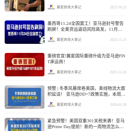
翼星跨境大事记
2025-10-23
墨西哥11.24全国罢工！亚马逊封号警告
刷屏！全美货运盗窃风险高发，11月第4
周物流怎么发
翼星跨境大事记
2025-11-25
重磅官宣!翼星国际重磅升级为亚马逊FIS
T承运商！
翼星跨境大事记
2025-12-26
预警 | 冬季风暴席卷美国，美线物流大面
积延误！ 亚马逊DD+7政策实施，本周物
流怎么发？
翼星跨境大事记
2026-01-29
紧急预警！美国双重301关税来袭！亚马
逊Prime Day提前！新的一周物流怎么