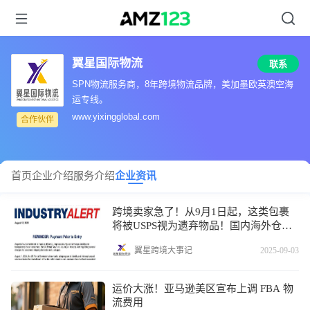
翼星国际物流
联系
SPN物流服务商，8年跨境物流品牌，美加墨欧英澳空海
运专线。
www.yixingglobal.com
合作伙伴
首页
企业介绍
服务介绍
企业资讯
跨境卖家急了！从9月1日起，这类包裹
将被USPS视为遗弃物品！国内海外仓新
政能不能破局？
翼星跨境大事记
2025-09-03
运价大涨！亚马逊美区宣布上调 FBA 物
流费用