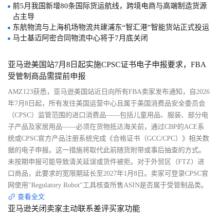
前5月我国新增80条国际货运航线，跨境电商与高端制造货源
占主导
东航物流与上海机场物流共建浦东“智汇港”智能货站正式投运
马士基迈阿密合同物流中心将于7月底关闭
亚马逊美国站7月8日起实施CPSC证书电子申报要求，FBA
受管制商品需提前申报
AMZ123获悉，亚马逊美国站近日向所有FBA卖家发布通知，自2026
年7月8日起，所有发往美国运营中心且属于美国消费品安全委员会
（CPSC）监管范围的进口消费品——包括儿童用品、服装、部分电
子产品及家居用品——必须在货物抵达海关前，通过CBP的ACE系
统或CPSC官方产品注册系统完成《合格证书（GCC/CPC）》相关数
据的电子申报。这一措施将取代此前随货附带或事后抽查的方式。
未按期申报可能导致清关延误或货件被拒。对于外贸区（FTZ）进
口商品，此要求的宽限期延长至2027年1月8日。卖家可登录CPSC官
网使用"Regulatory Robot"工具核查所售ASIN是否属于受管制品类。
查看全文
亚马逊关闭卖家主动联系差评买家功能