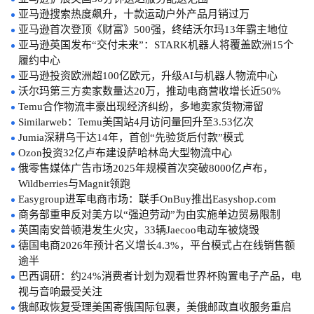
亚马逊搜索热度飙升，十款运动户外产品月销过万
亚马逊首次登顶《财富》500强，终结沃尔玛13年霸主地位
亚马逊英国发布“交付未来”：STARK机器人将覆盖欧洲15个
履约中心
亚马逊投资欧洲超100亿欧元，升级AI与机器人物流中心
沃尔玛第三方卖家数量达20万，推动电商营收增长近50%
Temu合作物流丰豪出现经济纠纷，多地卖家货物滞留
Similarweb：Temu美国站4月访问量回升至3.53亿次
Jumia深耕乌干达14年，首创“先验货后付款”模式
Ozon投资32亿卢布建设萨哈林岛大型物流中心
俄零售媒体广告市场2025年规模首次突破8000亿卢布，
Wildberries与Magnit领跑
Easygroup进军电商市场：联手OnBuy推出Easyshop.com
商务部重申反对美方以“强迫劳动”为由实施单边贸易限制
英国南安普顿港发生火灾，33辆Jaecoo电动车被烧毁
德国电商2026年预计名义增长4.3%，平台模式占在线销售额
逾半
巴西调研：约24%消费者计划为观看世界杯购置电子产品，电
视与音响最受关注
俄邮政恢复受理美国寄俄国际包裹，美俄邮政直收服务重启