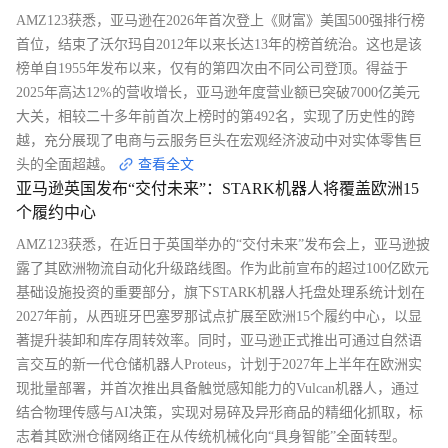
AMZ123获悉，亚马逊在2026年首次登上《财富》美国500强排行榜
首位，结束了沃尔玛自2012年以来长达13年的榜首统治。这也是该
榜单自1955年发布以来，仅有的第四次由不同公司登顶。得益于
2025年高达12%的营收增长，亚马逊年度营业额已突破7000亿美元
大关，相较二十多年前首次上榜时的第492名，实现了历史性的跨
越，充分展现了电商与云服务巨头在宏观经济波动中对实体零售巨
头的全面超越。
查看全文
亚马逊英国发布“交付未来”：STARK机器人将覆盖欧洲15
个履约中心
AMZ123获悉，在近日于英国举办的“交付未来”发布会上，亚马逊披
露了其欧洲物流自动化升级路线图。作为此前宣布的超过100亿欧元
基础设施投资的重要部分，旗下STARK机器人托盘处理系统计划在
2027年前，从西班牙巴塞罗那试点扩展至欧洲15个履约中心，以显
著提升装卸和库存周转效率。同时，亚马逊正式推出可通过自然语
言交互的新一代仓储机器人Proteus，计划于2027年上半年在欧洲实
现批量部署，并首次推出具备触觉感知能力的Vulcan机器人，通过
结合物理传感与AI决策，实现对易碎及异形商品的精细化抓取，标
志着其欧洲仓储网络正在从传统机械化向“具身智能”全面转型。