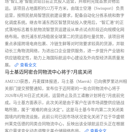
场“智汇港”智能货站日前正式投入运营，并顺利完成首票货物出
运。该项目占地面积约22万平方米，由瑞士空港（Swissport）负责
运营，按照民航局智慧民航建设要求，配备自动化分拣系统和数字
化调度系统。继去年浦东西区智慧货站投入使用后，“智汇港”的正
式落地标志着东航物流智慧货运建设从单点试点阶段迈向规模化网
络布局。依托浦东机场稳居全球第二的货运吞吐量优势，该项目将
重点承接跨境电商包裹、冷链生鲜等对时效要求较高的货源，并联
动长三角物流网络，为进出口企业提供服务，进一步提升产业链和
供应链稳定性，助力上海国际航运中心建设及外向型经济高质量发
展。
查看全文
马士基迈阿密合同物流中心将于7月底关闭
AMZ123获悉，丹麦媒体报道，马士基（Maersk）已向佛罗里达州相
关部门提交预警通知，宣布位于迈阿密的一处合同物流中心将于
2026年6月30日正式关闭，运营终止及员工遣散计划将在7月底前完
成。马士基方面表示，此次关闭是由于客户在该市场调整供应链战
略所致，属于“艰难的商业决定”。这是马士基今年内第二次关闭美
国境内的物流设施，此前公司已因市场状况变化关闭了位于华盛顿
州莱克伍德的同类合同物流中心，反映出该全球航运巨头正在根据
客户需求变化动态调整北美仓储网络布局。
查看全文