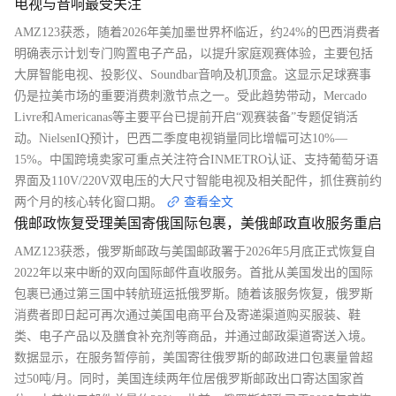
电视与音响最受关注
AMZ123获悉，随着2026年美加墨世界杯临近，约24%的巴西消费者
明确表示计划专门购置电子产品，以提升家庭观赛体验，主要包括
大屏智能电视、投影仪、Soundbar音响及机顶盒。这显示足球赛事
仍是拉美市场的重要消费刺激节点之一。受此趋势带动，Mercado
Livre和Americanas等主要平台已提前开启“观赛装备”专题促销活
动。NielsenIQ预计，巴西二季度电视销量同比增幅可达10%—
15%。中国跨境卖家可重点关注符合INMETRO认证、支持葡萄牙语
界面及110V/220V双电压的大尺寸智能电视及相关配件，抓住赛前约
两个月的核心转化窗口期。
查看全文
俄邮政恢复受理美国寄俄国际包裹，美俄邮政直收服务重启
AMZ123获悉，俄罗斯邮政与美国邮政署于2026年5月底正式恢复自
2022年以来中断的双向国际邮件直收服务。首批从美国发出的国际
包裹已通过第三国中转航班运抵俄罗斯。随着该服务恢复，俄罗斯
消费者即日起可再次通过美国电商平台及寄递渠道购买服装、鞋
类、电子产品以及膳食补充剂等商品，并通过邮政渠道寄送入境。
数据显示，在服务暂停前，美国寄往俄罗斯的邮政进口包裹量曾超
过50吨/月。同时，美国连续两年位居俄罗斯邮政出口寄达国家首