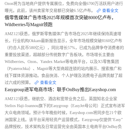
Ozon将为当地商户提供专属展位，免费向全俄6700万活跃用户进行
曝光。此前，该州卖家年交易额已突破6.5亿卢布。
查看全文
俄零售媒体广告市场2025年规模首次突破8000亿卢布，
Wildberries与Magnit领跑
AMZ123获悉，俄罗斯零售媒体广告市场在2025年继续保持高速增
长，行业机构Okkam最新报告显示，全年市场规模突破8160亿卢布
（约合人民币580亿元），同比增长57%，已成为品牌争夺消费者的
重要投放渠道，超越部分传统数字广告板块。市场增长主要由
Wildberries、Ozon、Yandex Market等电商平台，以及X5零售集团
（Pyaterochka）、Magnit等大型商超连锁的站内展示、搜索推广和
线下媒体资源推动。食品快消、个人护理及消费电子品牌贡献了超
过六成的预算。
查看全文
Easygroup进军电商市场：联手OnBuy推出Easyshop.com
AMZ123获悉，继航空、酒店和宽带业务之后，英国知名企业家
Stelios Haji-Ioannou旗下的Easygroup（EasyJet母公司）正式宣布进军
大众电商领域。预计今年晚些时候，Easyshop.com将同步在21个欧
洲国家上线。该平台采用轻资产运营模式，Easygroup仅提供“Easy”
品牌授权，技术架构及日常运营完全由英国本土电商平台OnBuy负