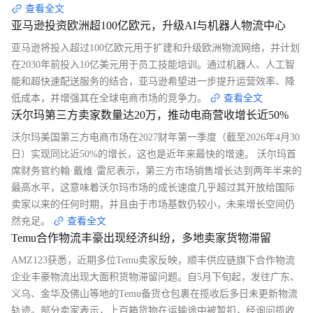
查看全文
亚马逊投资欧洲超100亿欧元，升级AI与机器人物流中心
亚马逊将投入超过100亿欧元用于扩建和升级欧洲物流网络，并计划
在2030年前投入10亿美元用于员工技能培训。通过机器人、人工智
能和超快速配送服务的结合，亚马逊希望进一步提升运营效率、降
低成本，并增强其在全球电商市场的竞争力。
查看全文
沃尔玛第三方卖家数量达20万，推动电商营收增长近50%
沃尔玛美国第三方电商市场在2027财年第一季度（截至2026年4月30
日）实现同比近50%的增长，这也是近年来最快的增速。 沃尔玛首
席财务官约翰·戴维·雷尼表示，第三方市场销售增长达到两年半来的
最高水平，这意味着沃尔玛市场的成长速度几乎超过其开放给国际
卖家以来的任何时期，并且由于市场基数仍较小，未来增长空间仍
然充足。
查看全文
Temu合作物流丰豪出现经济纠纷，多地卖家货物滞留
AMZ123获悉，近期多位Temu卖家反映，顺丰供应链旗下合作物流
企业丰豪物流出现大面积货物滞留问题。自5月下旬起，发往广东、
义乌、金华及佛山等地的Temu备货仓包裹在揽收后多日未更新物流
轨迹。部分卖家表示，上百箱货物在运输途中被暂扣，经询问揽收