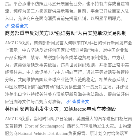
责。平台承诺不仿照亚马逊开展自营业务，也不持有库存或自建物
流，纯粹为第三方卖家提供展示舞台。目前，平台已开放商家入驻
入口，允许商户在面向消费者前先搭建店铺，以积累早期曝光。
查看全文
商务部重申反对美方以“强迫劳动”为由实施单边贸易限制
AMZ123获悉，商务部新闻发言人何咏前在6月4日的例行新闻发布会
上表示，中方坚决反对任何国家以“强迫劳动”为由，对中国企业和
产品实施进口禁令、关税加征等各类单边贸易限制措施。中方认
为，这类做法缺乏事实依据，违背世贸组织规则，并损害正常中美
经贸往来。中方敦促美方与中方相向而行，通过平等对话妥善管控
分歧，共同维护两国及全球产业链供应链的稳定。相关表态延续了
中国政府对所谓“强迫劳动”相关贸易壁垒的一贯反对立场，并建议
涉美出口企业持续关注美方清单更新及海关执法动态，提前做好供
应链溯源文件与合规应对准备。
查看全文
英国南安普顿港发生火灾，33辆Jaecoo电动车被烧毁
AMZ123获悉，当地时间6月3日凌晨，英国最大的汽车进出口枢纽南
安普顿港（Port of Southampton）西码头车辆堆场发生火灾。由物流
服务商National Vehicle Distribution负责保管、原计划交付给终端客