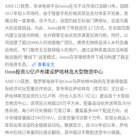
AMZ123获悉，非洲电商平台Jumia在乌干达市场已深耕14年。回顾
2012年初入市场时，由于智能手机价格高昂及支付体系不完善，发
展过程一度艰难。迄今为止，该国仍缺乏标准门牌地址，这成为最
大的运营挑战。为此，Jumia放弃了传统送货上门方式，在全国范围
内建立自提点网络，允许顾客在站点验货满意后再付款。同时，公
司组建了超过6000人的地面推广团队，携带实物样品深入乡村及偏
远地区，专门服务无互联网接入的用户。通过这种高度适应当地基
础设施的“重线下”运营模式，Jumia在非理想条件下成功构建了稳定
的电商生态。
查看全文
Ozon投资32亿卢布建设萨哈林岛大型物流中心
AMZ123获悉，俄罗斯电商平台Ozon与萨哈林州政府在圣彼得堡国
际经济论坛签署合作协议，宣布将在萨哈林岛（库页岛）尤日诺－
萨哈林斯克投资约32亿卢布（约合人民币2.5亿元）建设首个大型综
合物流中心。该项目占地超过8万平方米，配备自动化传送带及3D分
拣系统，每小时可处理超1万笔订单，覆盖最多600个配送方向，设
计存储容量超过500万SKU，日发货量可达数十万件，实现从商品入
库到出库派送的全链路自动化。数据显示，自2026年初以来，萨哈
林州在线订单量同比接近翻倍，其中超过半数配送至中小城镇。