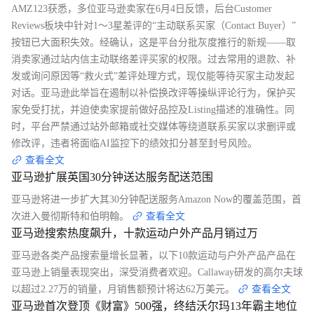
AMZ123获悉，多位亚马逊卖家在6月4日反馈，后台Customer
Reviews板块中针对1～3星差评的“主动联系买家（Contact Buyer）”
按钮已大面积失效。经确认，这是平台分批灰度推行的新规——取
消卖家通过站内信主动联络差评买家的权限。过去常用的退款、补
发或询问原因等“救火式”差评处理方式，现仅能等待买家主动发起
对话。亚马逊此举旨在遏制以补偿换改评等操纵评论行为，保护买
家免受打扰，并迫使卖家提前做好品控及Listing描述的准确性。同
时，平台严禁通过站外邮箱或社交媒体等绕道联系买家以求删评或
修改评，违者将面临AI监控下的绩效扣分甚至封号风险。
查看全文
亚马逊扩展英国30分钟送达服务配送范围
亚马逊将进一步扩大其30分钟配送服务Amazon Now的覆盖范围，首
次进入曼彻斯特和伯明翰。
查看全文
亚马逊搜索热度飙升，十款运动户外产品月销过万
亚马逊各类产品搜索量增长显著，以下10款运动与户外产品产品在
亚马逊上销量表现突出，深受消费者欢迎。Callaway研发的高尔夫球
以超过2.27万的销量，月销售额预计将达62万美元。
查看全文
亚马逊首次登顶《财富》500强，终结沃尔玛13年霸主地位