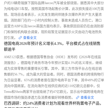
户的33辆奇瑞旗下国际品牌Jaecoo汽车被全部烧毁，据悉其中大部分
为纯电动E5车型。按照英国市场起售价计算，此次损失接近100万英
镑。现场目击者表示，火灾发生期间伴随多次爆炸声并产生大量浓
烟。消防部门在约一小时内控制火势，事故未造成人员伤亡。港口
运营方ABP以及Jaecoo英国方面均表示，事故原因目前仍在由消防部
门和保险机构联合调查，现阶段暂无证据显示火灾由动力电池热失
控引发。
查看全文
德国电商2026年预计名义增长4.3%，平台模式占在线销售
额逾半
AMZ123获悉，根据德国零售协会（HDE）发布的《2026年在线监
测报告》，德国电子商务市场今年预计实现4.3%的名义增长，继续
成为实体零售的重要增长引擎。其中，第三方市场平台占在线总销
售额的56.7%，成为最大的受益者。同时，德国消费者的跨境购物行
为日益显著，65%的消费者曾在国外电商平台下单，其中49%的订单
流向中国商家。在流向海外在线供应商的近110亿欧元总额中，仅
Temu和Shein两家平台就吸纳了约47亿欧元，显示出中国跨境电商在
德国市场的强劲渗透力及消费者偏好转移趋势。
查看全文
巴西调研：约24%消费者计划为观看世界杯购置电子产品，