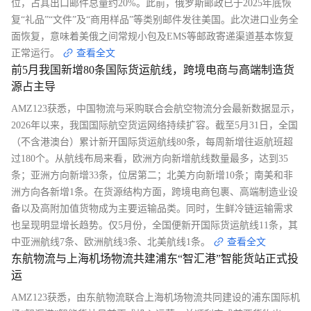
位，占其出口邮件总量约20%。此前，俄罗斯邮政已于2025年底恢
复“礼品”“文件”及“商用样品”等类别邮件发往美国。此次进口业务全
面恢复，意味着美俄之间常规小包及EMS等邮政寄递渠道基本恢复
正常运行。
查看全文
前5月我国新增80条国际货运航线，跨境电商与高端制造货
源占主导
AMZ123获悉，中国物流与采购联合会航空物流分会最新数据显示，
2026年以来，我国国际航空货运网络持续扩容。截至5月31日，全国
（不含港澳台）累计新开国际货运航线80条，每周新增往返航班超
过180个。从航线布局来看，欧洲方向新增航线数量最多，达到35
条；亚洲方向新增33条，位居第二；北美方向新增10条；南美和非
洲方向各新增1条。在货源结构方面，跨境电商包裹、高端制造业设
备以及高附加值货物成为主要运输品类。同时，生鲜冷链运输需求
也呈现明显增长趋势。仅5月份，全国便新开国际货运航线11条，其
中亚洲航线7条、欧洲航线3条、北美航线1条。
查看全文
东航物流与上海机场物流共建浦东“智汇港”智能货站正式投
运
AMZ123获悉，由东航物流联合上海机场物流共同建设的浦东国际机