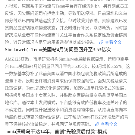
方得知，原因系丰豪物流与Temu平台存在经济纠纷。另有网点员工
反馈，因欠薪问题司机拒绝出勤，导致配送停滞。目前深圳和义乌
部分线路已由跨越速运接手交接，但时效受到影响。卖家建议已发
货商品应密切跟踪物流状态，并及时进行补发，以防断货，同时提
醒跨境从业者在签约物流商时关注平台合作关系稳定性及资金链风
险，遇异常情况应尽早启用备选渠道以减少损失。
查看全文
Similarweb：Temu美国站4月访问量回升至3.53亿次
AMZ123获悉，市场研究机构Similarweb最新数据显示，跨境电商平
台Temu美国站4月访问量已回升至约3.53亿次，较3月增长5.55%。这
一数据基本弥补了此前美国取消中国小额包裹免税政策后所造成的
流量下滑，反映出终端消费需求仍保持较强韧性。面对关税及清关
政策调整，Temu迅速优化运营策略，加速推进半托管模式的发展，
积极吸引美国本土卖家入驻，并鼓励商家提前将商品备货至美国本
地仓库。通过本土发货模式，平台能够有效降低税率及通关环节的
不确定性，同时提升配送效率和消费者购物体验。从跨境直邮向本
地履约模式转变的结构性调整，正在帮助Temu在政策环境趋严的背
景下保持核心流量稳定，并巩固订单规模基础。
查看全文
Jumia深耕乌干达14年，首创“先验货后付款”模式