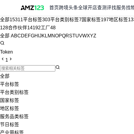
首页
跨境头条
全球开店
查测评
找服务
找
全部
15311
平台标签
303
平台类别标签
7
国家标签
197
地区标签
13
128
合作伙伴
14192
工厂
48
全部
A
B
C
D
E
F
G
H
I
J
K
L
M
N
O
P
Q
R
S
T
U
V
W
X
Y
Z
Token
1
全部
平台标签
平台类别标签
国家标签
地区标签
服务品类标签
节日标签
产业带标签