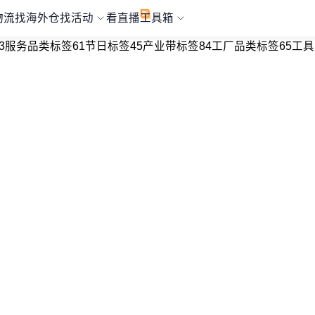
物流
找海外仓
找活动
看直播
工具箱
3
服务品类标签
61
节日标签
45
产业带标签
84
工厂品类标签
65
工具