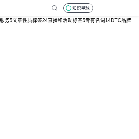
知识星球
服务
5
文章性质标签
24
直播和活动标签
5
专有名词
14
DTC品牌