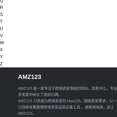
Q
R
S
T
U
V
W
X
Y
Z
AMZ123
AMZ123 是一家专注于跨境卖家导航的网站，因其中立、专
多卖家中树立了良好口碑。
AMZ123 力求成为跨境卖家的 Hao123，围绕卖家需求，以
口持续收集整理跨境卖家运营必备工具 。做跨境电商，就上
AMZ123。