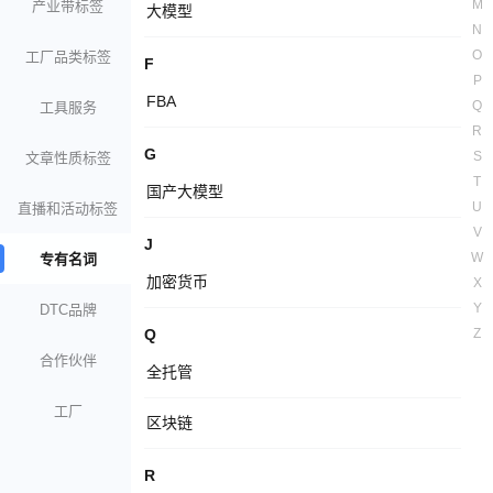
M
产业带标签
大模型
N
O
工厂品类标签
F
P
FBA
Q
工具服务
R
G
S
文章性质标签
T
国产大模型
U
直播和活动标签
V
J
W
专有名词
加密货币
X
Y
DTC品牌
Q
Z
合作伙伴
全托管
工厂
区块链
R