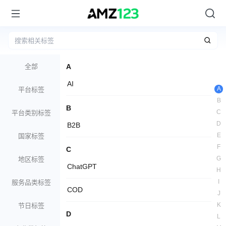
全部
A
AI
A
平台标签
B
B
C
平台类别标签
D
B2B
E
国家标签
F
C
G
地区标签
ChatGPT
H
I
服务品类标签
COD
J
K
节日标签
D
L