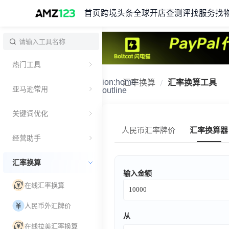
首页
跨境头条
全球开店
查测评
找服务
找
热门工具
ion:home-
汇率换算
汇率换算工具
亚马逊常用
outline
关键词优化
人民币汇率牌价
汇率换算器
经营助手
汇率换算
输入金额
在线汇率换算
人民币外汇牌价
从
在线拉美汇率换算