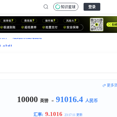
知识星球
登录
B_o1zU
类解析，一站式解决出海困局
B_o1zU
更多
10000
91016.4
英镑
=
人民币
9.1016
汇率:
23:17:11 更新