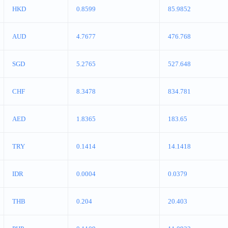
HKD
0.8599
85.9852
AUD
4.7677
476.768
SGD
5.2765
527.648
CHF
8.3478
834.781
AED
1.8365
183.65
TRY
0.1414
14.1418
IDR
0.0004
0.0379
THB
0.204
20.403