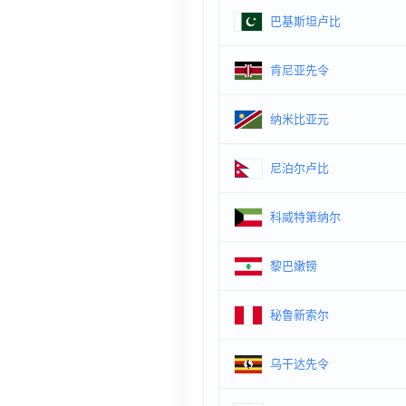
巴基斯坦卢比
肯尼亚先令
纳米比亚元
尼泊尔卢比
科威特第纳尔
黎巴嫩镑
秘鲁新索尔
乌干达先令