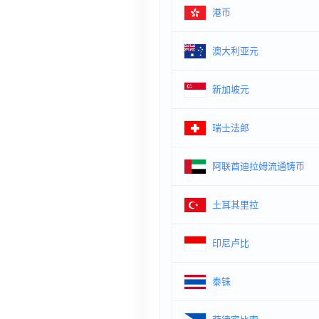
港币
澳大利亚元
新加坡元
瑞士法郎
阿联酋迪拉姆流通铸币
土耳其里拉
印尼卢比
泰铢