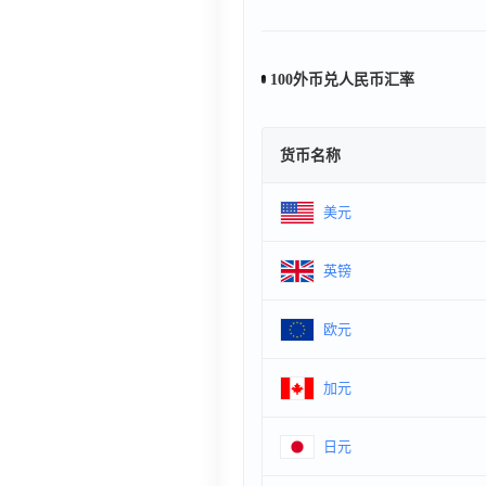
100外币兑人民币汇率
货币名称
美元
英镑
欧元
加元
日元