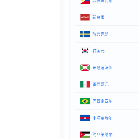
菲律宾比索
新台币
瑞典克朗
韩国元
布隆迪法郎
墨西哥元
巴西雷亚尔
柬埔寨瑞尔
约旦第纳尔