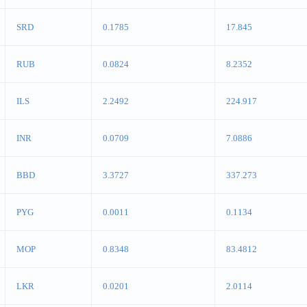
SRD
0.1785
17.845
RUB
0.0824
8.2352
ILS
2.2492
224.917
INR
0.0709
7.0886
BBD
3.3727
337.273
PYG
0.0011
0.1134
MOP
0.8348
83.4812
LKR
0.0201
2.0114