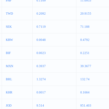
PHP
0.1109
11.0933
TWD
0.2092
20.9155
SEK
0.7119
71.188
KRW
0.0048
0.4792
BIF
0.0023
0.2251
MXN
0.3937
39.3677
BRL
1.3274
132.74
KHR
0.0017
0.1664
JOD
9.514
951.403