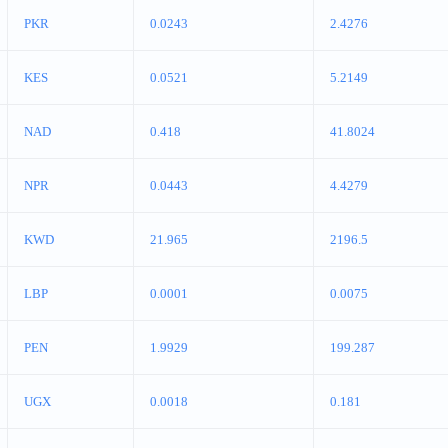
PKR
0.0243
2.4276
KES
0.0521
5.2149
NAD
0.418
41.8024
NPR
0.0443
4.4279
KWD
21.965
2196.5
LBP
0.0001
0.0075
PEN
1.9929
199.287
UGX
0.0018
0.181