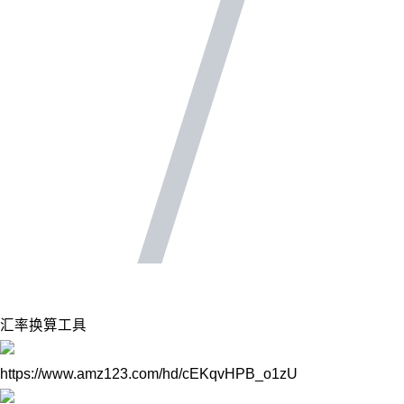
汇率换算工具
https://www.amz123.com/hd/cEKqvHPB_o1zU