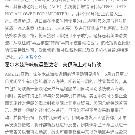
布，其自动化商业环境（ACE）系统将新增错误代码“F865”（HTS
NOT ALLOWED FOR IMPORTER），并将于6月2日正式投入生
产。根据新规，进口商在申报时所使用的HTS税则号必须与其注册
资质、PGA备案（如FDA、CPSC等）及许可证状态严格匹配。如系
统校验发现不符，将直接驳回申报且不予放行。这标志着美国清关
流程从以往的“事后核查”转向“事前系统自动拦截”。该政策将直接影
响需要特殊许可、受反倾销/反补贴税约束以及受多机构监管的特定
货物。
查看全文
霍尔木兹海峡航运量激增，美伊海上对峙持续
AMZ123获悉，霍尔木兹海峡近期航运活动明显增加，5月11日至17
日期间至少有54艘船通过该海峡，相较前一周的25艘显著增长，其
中包括阿联酋一艘液化天然气运输船关闭自动识别系统驶入海湾。
同时，美伊在海上对峙与外交博弈仍在持续。美国中央司令部正全
面实施针对伊朗的海上封锁以阻止其商业贸易。美国总统特朗普表
示，尽管与伊朗的谈判仍在进行，但可能不得不再次采取军事行
动，并称外交窗口仅剩“几天时间”。伊朗军方发言人警告称，如果
再次遭到侵略，将开辟新战线进行反击，伊朗伊斯兰革命卫队进一
步警告美以若再次动武，战火可能蔓延至中东以外地区并造成毁灭