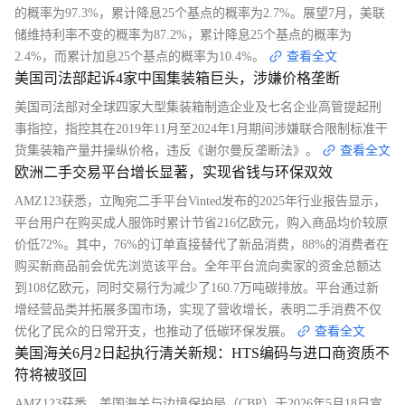
的概率为97.3%，累计降息25个基点的概率为2.7%。展望7月，美联
储维持利率不变的概率为87.2%，累计降息25个基点的概率为
2.4%，而累计加息25个基点的概率为10.4%。
查看全文
美国司法部起诉4家中国集装箱巨头，涉嫌价格垄断
美国司法部对全球四家大型集装箱制造企业及七名企业高管提起刑
事指控，指控其在2019年11月至2024年1月期间涉嫌联合限制标准干
货集装箱产量并操纵价格，违反《谢尔曼反垄断法》。
查看全文
欧洲二手交易平台增长显著，实现省钱与环保双效
AMZ123获悉，立陶宛二手平台Vinted发布的2025年行业报告显示，
平台用户在购买成人服饰时累计节省216亿欧元，购入商品均价较原
价低72%。其中，76%的订单直接替代了新品消费，88%的消费者在
购买新商品前会优先浏览该平台。全年平台流向卖家的资金总额达
到108亿欧元，同时交易行为减少了160.7万吨碳排放。平台通过新
增经营品类并拓展多国市场，实现了营收增长，表明二手消费不仅
优化了民众的日常开支，也推动了低碳环保发展。
查看全文
美国海关6月2日起执行清关新规：HTS编码与进口商资质不
符将被驳回
AMZ123获悉，美国海关与边境保护局（CBP）于2026年5月18日宣