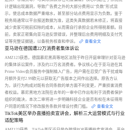
计逻辑出现漏洞，导致广告费之外的大部分费用以“负数”形式显
示，使总成本数据严重缩水，甚至部分站点费用显示为负数。鉴于
税务局通常以平台报送数据为准，这类失真数据若未修正，将直接
减少卖家可税前扣除的成本，从而需自行承担企业所得税差额。目
前，卖家正密集向亚马逊反馈错误，并整理后台费用明细及支付凭
证等完整证据链，以备税务核查和申诉。
查看全文
亚马逊在德国遭22万消费者集体诉讼
AMZ123获悉，德国慕尼黑高等地区法院于昨日开庭审理针对亚马逊
的集体诉讼案件，涉及约22万名消费者。争议核心在于亚马逊在其
Prime Video会员服务中强制植入广告，用户需在忍受广告干扰或每
月额外支付2.99欧元以获取无广告版本之间作出选择。原告方认
为，该行为构成对既有合同条款的单方面不利变更，严重损害消费
者权益。慕尼黑地方法院在去年的一审中已作出有利于消费者保护
组织的裁决，本次二审将进一步明确科技企业是否有权在未征得用
户同意的情况下修改服务条款并增设付费门槛。
查看全文
TikTok美区举办直播拍卖宣讲会，解析三大运营模式与行业
适配策略
AMZ123获悉，TikTok美区近日举办跨境POP直播拍卖宣讲会。平台