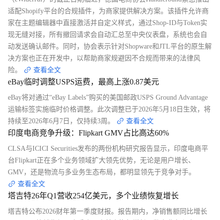
适配Shopify平台的合规插件，为商家提供解决方案。该插件允许商
家在主题编辑器中直接激活并自定义样式，通过Shop-ID与Token实
现无缝对接，所有撤回请求会自动汇总至中央仪表盘，系统也会自
动发送确认邮件。同时，协会表示针对Shopware和JTL平台的原生解
决方案也正在开发中，以帮助商家规避因不合规而带来的法律风
险。
查看全文
eBay临时调整USPS运费，最高上涨0.87美元
eBay将对通过“eBay Labels”购买的美国邮政USPS Ground Advantage
运输标签实施临时价格调整。此次调整已于2026年5月18日生效，将
持续至2026年6月7日，仅持续3周。
查看全文
印度电商竞争升级：Flipkart GMV占比高达60%
CLSA与ICICI Securities发布的两份机构研究报告显示，印度电商平
台Flipkart正在多个业务领域扩大领先优势，无论是用户增长、
GMV，还是物流与多业务生态布局，都明显领先于竞争对手。
查看全文
塔吉特26年Q1营收254亿美元，多个业绩恢复增长
塔吉特公布2026财年第一季度财报。报告期内，净销售额同比增长