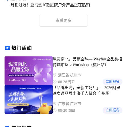
月销过万！亚马逊10款庭院户外产品正在热销
查看更多
纵贯南北，品赢全球— Wayfair全品类招
商城市巡回Workshop（杭州站）
浙江省 杭州市
08-28
周五
立即报名
「品牌出海，全新主场！」—2026阿里
速卖通品牌出海千人峰会 广州场
广东省 广州市
08-20
周四
立即报名