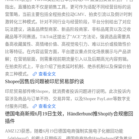
指出，直播拍卖不仅是销售工具，更可作为适配不同经营目标的运
营策略，当前主要包括全程拍卖拉动GMV、拍卖引流以及倒计时刺
激转化三种模式。针对不同行业与经营阶段，平台分别给出了对应
玩法建议，涵盖品牌型商家、新品阶段商家、非标品尾货以及泛收
藏品等不同赛道。TikTok还提出了“ACE”方法论，强调选品需要具
备高收藏属性、高情绪价值、高视觉吸引力、难以比价或极致性价
比等特征。在内容运营方面，平台建议重点优化场景展示与产品讲
解；在营销层面，则需重视前期流量引入以及后期高光内容剪辑。
在拍卖形式上，平台介绍了拍卖延时机制、绝杀机制以及保留价拍
卖三种模式。
查看全文
Shopee因售后问题被印尼贸易部约谈
印尼贸易部传唤Shopee，就消费者投诉问题进行说明。此次投诉内
容涉及商品与订单不符、交易异常，以及Shopee PayLater等数字支
付服务问题。
查看全文
德国电商新规6月19日生效，Händlerbund推Shopify合规撤回
插件
AMZ123获悉，随着6月19日德国电商强制实施电子化撤回功能
（eWiderruf）的截止日期临近，德国电商协会Händlerbund紧急推出