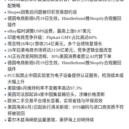
配策略
Shopee因售后问题被印尼贸易部约谈
德国电商新规6月19日生效，Händlerbund推Shopify合规撤回
插件
eBay临时调整USPS运费，最高上涨0.87美元
印度电商竞争升级：Flipkart GMV占比高达60%
塔吉特26年Q1营收254亿美元，多个业绩恢复增长
26年拉美电商市场将达2150亿美元，竞争逻辑全面改变
AI正在改变网购流程，30%美国消费者愿让AI代替下单
德国电商新规6月19日生效，Händlerbund推Shopify合规撤回
插件
FCC拟禁止中国实验室为电子设备提供认证服务，检测成本或
大幅上升
美联储6月维持利率不变概率高达97.3%
美国司法部起诉4家中国集装箱巨头，涉嫌价格垄断
欧洲二手交易平台增长显著，实现省钱与环保双效
美国海关6月2日起执行清关新规：HTS编码与进口商资质不符
将被驳回
霍尔木兹海峡航运量激增，美伊海上对峙持续