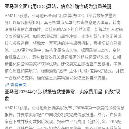
亚马逊全面启用CDQ算法，信息准确性成为流量关键
AMZ123获悉，亚马逊已全面启用新算法CDQ（综合数据质量评
分）以取代旧版IDQ，其考核重点从单纯检查信息是否填写，转向
深度核查信息准确性，直接影响ASIN的自然流量。新算法引入逻辑
交叉验证机制，如果发现标题与属性冲突、变体挂载与主体无关或
核心参数造假，将触发一票否决的连带惩罚机制，直接切断自然推
流。CDQ评分权重中，结构化属性占30%、标题质量占25%、变体
合规性占20%，意味着仅依靠关键词堆砌的粗放运营将失效，白帽
精细化运营的卖家将获得优势。建议卖家立即检查产品链接，确保
核心属性如实填写，标题遵循“品牌+主体+功能+差异化”格式，并统
一合规命名变体，确保信息真实精准以获取更多自然流量。
查看全文
亚马逊2026年Q1涉税报告数据异常，卖家费用呈“负数”现
象
AMZ123获悉，亚马逊近日向卖家发布了2026年第一季度的涉税信息
报告，并要求卖家配合中国税务机关完成信息报送。然而，许多卖
家在下载并核对数据后发现，报表中平台费用（包括佣金、FBA配
送费、仓储费等）与实际扣款存在明显偏差。核心问题在于系统统