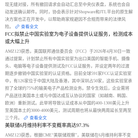
现无缝对接，所有撤回请求会自动汇总至中央仪表盘，系统也会自
动发送确认邮件。同时，协会表示针对Shopware和JTL平台的原生解
决方案也正在开发中，以帮助商家规避因不合规而带来的法律风
险。
查看全文
FCC拟禁止中国实验室为电子设备提供认证服务，检测成本
或大幅上升
AMZ123获悉，美国联邦通信委员会（FCC）于2026年4月30日一致
通过提案，计划禁止所有中国实验室为出口美国的智能手机、摄像
头、电脑等电子设备提供测试及FCC认证服务，并设定两年的过渡
期逐步撤销中国实验室的认证资格。目前全球591家FCC认证实验室
中，有126家位于中国大陆及香港，其中深圳占50家，这些实验室承
担了全球约75%的输美电子产品检测业务。禁令生效后，企业需将
产品送往美国本土或与中国达成互认协议的国家（如越南、韩国、
欧洲）重新测试。此举将导致认证成本从中国的400-1300美元上升
至美国本土的3000-4000美元，测试周期也将从最快两周延长至两至
三个月。
查看全文
美联储6月维持利率不变概率高达97.3%
AMZ123获悉，根据CME“美联储观察”，美联储在6月维持利率不变