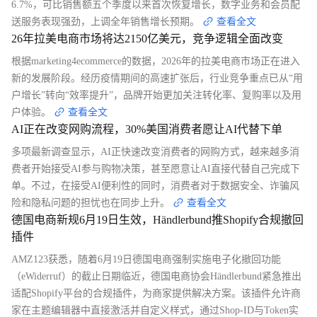
6.7%，可比销售额五个季度以来首次恢复增长，数字业务和会员配
送服务表现强劲，上调全年销售增长预期。
查看全文
26年拉美电商市场将达2150亿美元，竞争逻辑全面改变
根据marketing4ecommerce的数据，2026年的拉美电商市场正在进入
新的发展阶段。经历疫情期间的高速扩张后，行业竞争重点已从“用
户增长”转向“效率提升”，品牌开始更加关注转化率、复购率以及用
户体验。
查看全文
AI正在改变网购流程，30%美国消费者愿让AI代替下单
多项最新调查显示，AI正快速改变消费者的网购方式，越来越多消
费者开始接受AI参与购物决策，甚至愿意让AI直接代替自己完成下
单。不过，在接受AI便利性的同时，消费者对于数据安全、诈骗风
险和隐私问题的担忧也在同步上升。
查看全文
德国电商新规6月19日生效，Händlerbund推Shopify合规撤回
插件
AMZ123获悉，随着6月19日德国电商强制实施电子化撤回功能
（eWiderruf）的截止日期临近，德国电商协会Händlerbund紧急推出
适配Shopify平台的合规插件，为商家提供解决方案。该插件允许商
家在主题编辑器中直接激活并自定义样式，通过Shop-ID与Token实