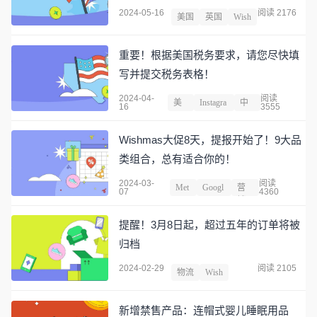
2024-05-16
阅读 2176
美国
英国
Wish
重要！根据美国税务要求，请您尽快填
写并提交税务表格！
2024-04-
阅读
美
Instagra
中
16
3555
国
m
国
Wishmas大促8天，提报开始了！9大品
类组合，总有适合你的！
2024-03-
阅读
Met
Googl
营
07
4360
a
e
销
提醒！3月8日起，超过五年的订单将被
归档
2024-02-29
阅读 2105
物流
Wish
新增禁售产品：连帽式婴儿睡眠用品