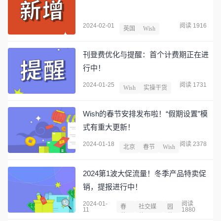
2024-02-01
阅读 1916
英国
Wish
刊登费优化与提醒：首个计费期正在进
行中！
2024-01-25
阅读 1731
Wish
实操干货
Wish的春节安排发布啦！“假期设置”模
式有重大更新！
2024-01-18
阅读 2378
北京
春节
Wish
2024第1波大促流量！冬季产品特卖促
销，提报进行中！
2024-01-
阅读
春
社交媒
园
11
1880
节
体
艺