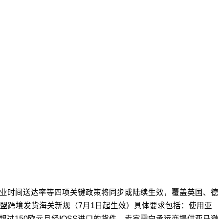
营业时间送达率等四项关键政策将同步或陆续生效，覆盖英国、德
盟跨境发货海关新规（7月1日起生效）具体要求包括：使用亚
超过150欧元且经IOSS进口的货件，卖家需向承运商提供亚马逊