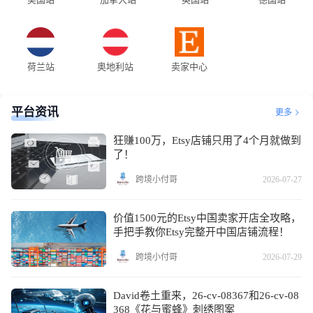
荷兰站
奥地利站
卖家中心
平台资讯
更多
狂赚100万，Etsy店铺只用了4个月就做到
了！
跨境小付哥
2026-07-27
价值1500元的Etsy中国卖家开店全攻略，
手把手教你Etsy完整开中国店铺流程！
跨境小付哥
2026-07-29
David卷土重来，26-cv-08367和26-cv-08
368《花与蜜蜂》刺绣图案