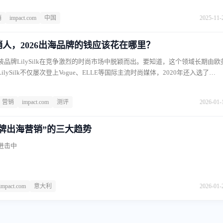
而争取关键资源，是许多从业者的难题。全球知名设计与印刷电商Vistaprint
销
impact.com
中国
2025-11-
仅成功说服领导层，为全新孵化的创作者推广计划赢得了宝贵的预算与资源，
这个“战略性试点”实现了正向ROI。
营销人，2026出海品牌的钱应该花在哪里？
品牌LilySilk在竞争激烈的时尚市场中脱颖而出。要知道，这个领域长期由欧
lySilk不仅屡次登上Vogue、ELLE等国际主流时尚媒体，2020年还入选了
潜力的15大全球品牌。有人第一次认识它是在一线时尚杂志里；有人在YouTube博
的光泽吸引；也有人是在下单前通过优惠券平台发现了折扣码，顺手完成购买
营销
impact.com
测评
2026-01-
已经在测评网站上对比过不同丝绸品牌的用料与工艺，从而建立起信任。
“品牌出海营销”的三大趋势
进击中
impact.com
意大利
2026-01-