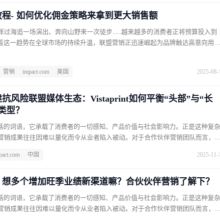
程- 如何优化佣金策略来拿到更大销售额
过海追一场演出、奔向山野来一次徒步......越来越多的消费者正将预算投入到
随着这一趋势在全球市场的持续升温，联盟营销正迅速崛起为品牌触达高意向用
PMA发布的最新数据显示，就美国市场而言，2024年品牌整体在联盟营销投入
136.3亿美元，相较2021年增长了49.8%。其中旅游行业表现尤为亮眼，支出
营销
impact.com
美国
2025-08-
并以高达19倍ROAS（广告支出回报率） 领跑所有行业。以票务平台为例，用户
触点分散，且多涉及比价行为和高频平台跳转，传统广告难以精准承接。
风险联盟媒体生态：Vistaprint如何平衡“头部”与“长
类型？
概括的词语，它承载了消费者的一切感知、产品价值与社会影响力。正是这种复
营销成果往往因难以量化而令从业者陷入被动。对于合作伙伴营销团队而言，
们身处跨部门协作的枢纽，常被定位为“运营”而非“战略”角色，如何向上证明渠
pact.com
中国
2025-11-
而争取关键资源，是许多从业者的难题。全球知名设计与印刷电商Vistaprint
仅成功说服领导层，为全新孵化的创作者推广计划赢得了宝贵的预算与资源，
这个“战略性试点”实现了正向ROI。
，想多个增加旺季业绩新渠道嘛？合伙伙伴营销了解下？
概括的词语，它承载了消费者的一切感知、产品价值与社会影响力。正是这种复
营销成果往往因难以量化而令从业者陷入被动。对于合作伙伴营销团队而言，
们身处跨部门协作的枢纽，常被定位为“运营”而非“战略”角色，如何向上证明渠