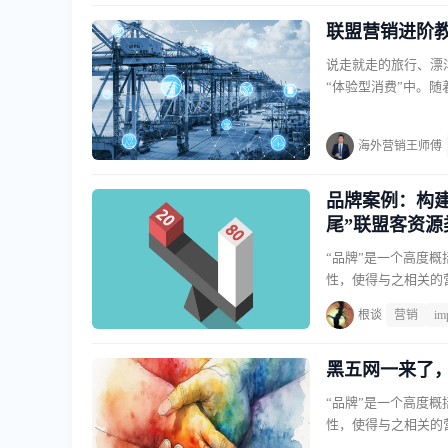
联盟营销进阶教
说走就走的旅行、漂洋
“体验型消费”中。
的关键渠道之一。据
总支出达到了创纪录的
海外营销王师傅
比从5%提升至9%，
转化链路通常较长，
品牌案例：构建抗
尾”联盟客资源
“品牌”是一个高度
性，使得与之相关的
一挑战尤为突出。他
根谈
营销
im
道的长期战略价值，从
不例外。但其团队不
在短短六个月内，带领
黑五网一来了
“品牌”是一个高度
性，使得与之相关的
一挑战尤为突出。他