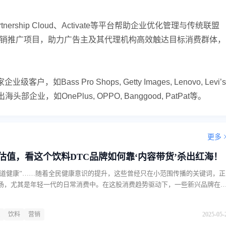
tnership Cloud、Activate等平台帮助企业优化管理与传统联盟
的营销推广项目，助力广告主及其代理机构高效触达目标消费群体，
Bass Pro Shops, Getty Images, Lenovo, Levi’s
部企业，如OnePlus, OPPO, Banggood, PatPat等。
更多
金估值，看这个饮料DTC品牌如何靠‘内容带货’杀出红海！
“肠道健康”……随着全民健康意识的提升，这些曾经只在小范围传播的关键词，正
场，尤其是年轻一代的日常消费中。在这股消费趋势驱动下，一些新兴品牌在
能性饮料品类的增长红利。过去，这些新品牌往往依赖线下渠道起家，但线下
、零售利润薄、库存与供应链压力大等多重挑战，很难快速实现规模化增长。
饮料
营销
2025-05-
水品牌Olipop