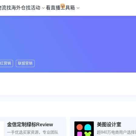
物流
找海外仓
找活动
看直播
工具箱
红营销
联盟营销
金信定制绿标Review
美图设计室
一手优选买家资源，专业团队
超840万电商用户选择