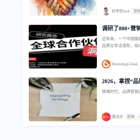
道的长期战略价值，从
好学的Jack
营
不例外。但其团队不
在短短六个月内，带领
调研了800+
近年来，一个中国服装
品牌主导话语权，但Li
BrandZ中国最具
的穿搭分享中被丝绸
MorketingGlobal
更早的消费者，可能
2026，拿捏
情绪时代，品牌营销
霞光社
营销