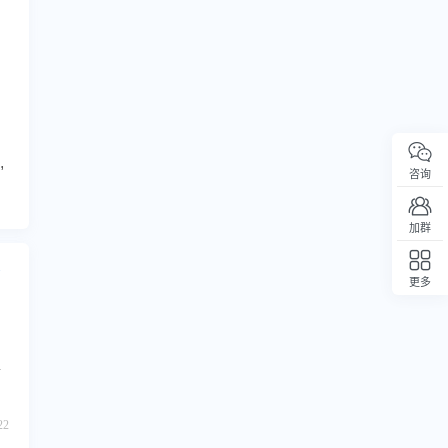
,
咨询
加群
更多
回顶部
全
渠
创
22