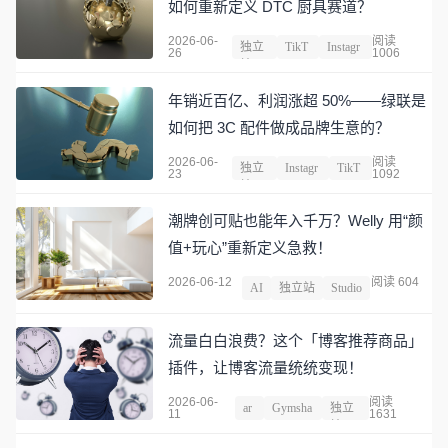
如何重新定义 DTC 厨具赛道？
2026-06-
阅读
独立
TikT
Instagr
26
1006
站
ok
am
年销近百亿、利润涨超 50%——绿联是
如何把 3C 配件做成品牌生意的？
2026-06-
阅读
独立
Instagr
TikT
23
1092
站
am
ok
潮牌创可贴也能年入千万？Welly 用“颜
值+玩心”重新定义急救！
2026-06-12
阅读 604
AI
独立站
Studio
流量白白浪费？这个「博客推荐商品」
插件，让博客流量统统变现！
2026-06-
阅读
ar
Gymsha
独立
11
1631
k
rk
站