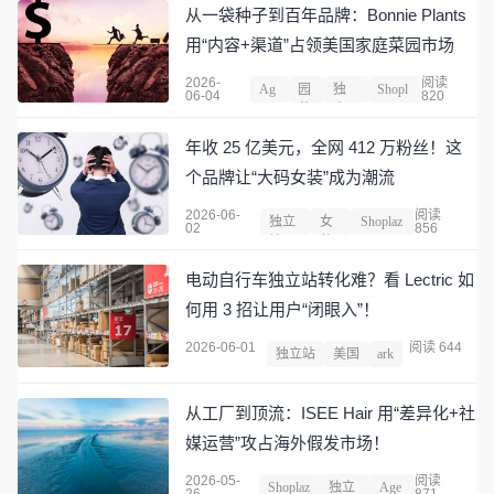
从一袋种子到百年品牌：Bonnie Plants
用“内容+渠道”占领美国家庭菜园市场
2026-
阅读
Ag
园
独
Shopl
06-04
820
ent
艺
立
azza
站
年收 25 亿美元，全网 412 万粉丝！这
个品牌让“大码女装”成为潮流
2026-06-
阅读
独立
女
Shoplaz
02
856
站
装
za
电动自行车独立站转化难？看 Lectric 如
何用 3 招让用户“闭眼入”！
2026-06-01
阅读 644
独立站
美国
ark
从工厂到顶流：ISEE Hair 用“差异化+社
媒运营”攻占海外假发市场！
2026-05-
阅读
Shoplaz
独立
Age
26
871