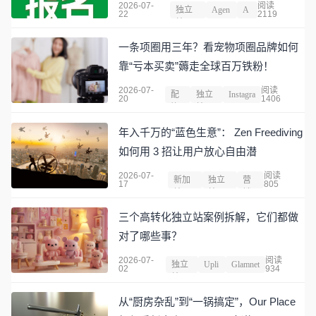
2026-07-
阅读
独立
Agen
A
22
2119
站
t
I
一条项圈用三年？看宠物项圈品牌如何
靠“亏本买卖”薅走全球百万铁粉！
2026-07-
阅读
配
独立
Instagra
20
1406
饰
站
m
年入千万的“蓝色生意”： Zen Freediving
如何用 3 招让用户放心自由潜
2026-07-
阅读
新加
独立
营
17
805
坡
站
销
三个高转化独立站案例拆解，它们都做
对了哪些事？
2026-07-
阅读
独立
Upli
Glamnet
02
934
站
ft
ic
从“厨房杂乱”到“一锅搞定”，Our Place