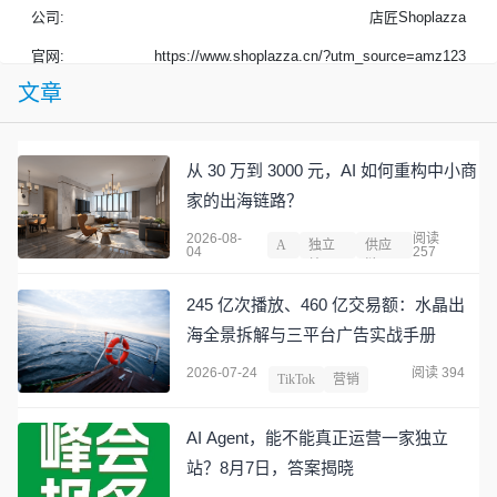
公司:
店匠Shoplazza
官网:
https://www.shoplazza.cn/?utm_source=amz123
文章
从 30 万到 3000 元，AI 如何重构中小商
家的出海链路？
2026-08-
阅读
A
独立
供应
04
257
I
站
链
245 亿次播放、460 亿交易额：水晶出
海全景拆解与三平台广告实战手册
2026-07-24
阅读 394
TikTok
营销
AI Agent，能不能真正运营一家独立
站？8月7日，答案揭晓