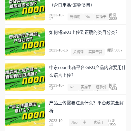
（含日用品*宠物类目）
2023-10-
阅读
宠物用
No
实操干
17
3838
品
on
货
如何将SKU上传到正确的类目分类？
2023-10-16
阅读 5087
关键词
实操干货
中东noon电商平台-SKU产品内容要用什
么语言上传？
2023-10-
阅读
No
实操干
经验分
13
7434
on
货
享
产品上传需要注意什么？平台政策全解
析
2023-10-
阅读
Noo
中
实操干
12
7055
n
东
货