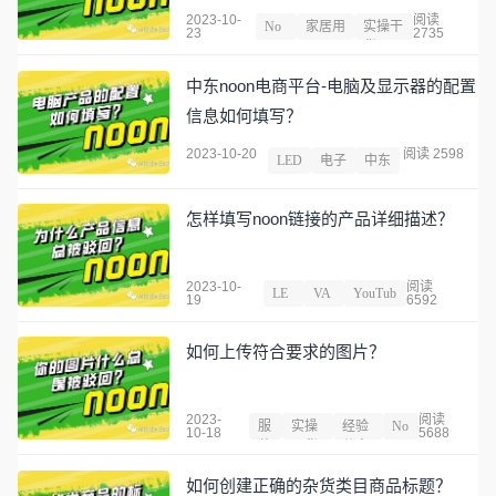
2023-10-
阅读
No
家居用
实操干
23
2735
on
品
货
中东noon电商平台-电脑及显示器的配置
信息如何填写？
2023-10-20
阅读 2598
LED
电子
中东
怎样填写noon链接的产品详细描述？
2023-10-
阅读
LE
VA
YouTub
19
6592
D
T
e
如何上传符合要求的图片？
2023-
阅读
服
实操
经验
No
10-18
5688
装
干货
分享
on
如何创建正确的杂货类目商品标题？