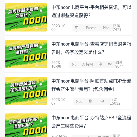
中东noon电商平台-平台相关资讯，可以
通过哪些渠道获得？
2023-10-
阅读
中
Facebo
Noo
09
7471
东
ok
n
中东noon电商平台-查看店铺销售财务报
告时，各字段定义是什么？
2023-
阅读
No
沙特阿
中
物
10-08
9044
on
拉伯
东
流
中东noon电商平台-阿联酋站点FBP全流
程会产生哪些费用？(包含佣金）
2023-10-
阅读
Noo
物
中
07
15032
n
流
东
中东noon电商平台-沙特站点FBP全流程
会产生哪些费用？
2023-09-
阅读