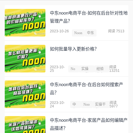
中东noon电商平台-如何在后台针对性地
管理产品？
2023-10-26
阅读 7513
Noon
中东
如何批量导入更新价格？
2023-10-
阅读
No
实操
经验
25
13251
on
干货
分享
中东noon电商平台-在后台如何搜索产
品？
2023-10-
阅读
中
Noo
实操干
24
5977
东
n
货
中东noon电商平台-家居产品如何编辑产
品描述？