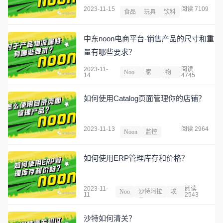
2023-11-15
阅读 7109
食品
玩具
饮料
中东noon电商平台-销售产品的尺寸和重
量有哪些要求？
2023-11-
阅读
Noo
家
物
14
4745
n
具
流
如何使用Catalog页面管理你的店铺？
2023-11-13
阅读 2964
Noon
监控
如何使用ERP管理库存和价格？
2023-11-
阅读
Noo
沙特阿拉
埃
11
2543
n
伯
及
沙特如何清关？