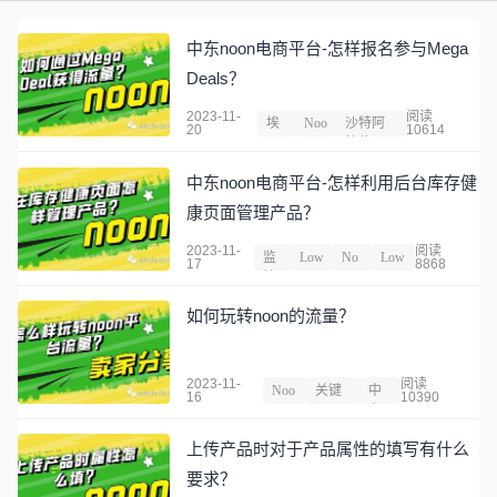
中东noon电商平台-怎样报名参与Mega
Deals？
2023-11-
阅读
埃
Noo
沙特阿
20
10614
及
n
拉伯
中东noon电商平台-怎样利用后台库存健
康页面管理产品？
2023-11-
阅读
监
Low
No
Low
17
8868
控
es
on
e's
如何玩转noon的流量？
2023-11-
阅读
Noo
关键
中
16
10390
n
词
东
上传产品时对于产品属性的填写有什么
要求？