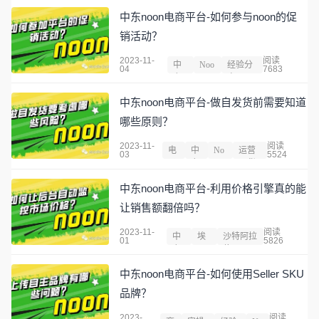
中东noon电商平台-如何参与noon的促
销活动？
2023-11-
阅读
中
Noo
经验分
04
7683
东
n
享
中东noon电商平台-做自发货前需要知道
哪些原则？
2023-11-
阅读
电
中
No
运营
03
5524
子
东
on
干货
中东noon电商平台-利用价格引擎真的能
让销售额翻倍吗？
2023-11-
阅读
中
埃
沙特阿拉
01
5826
东
及
伯
中东noon电商平台-如何使用Seller SKU
品牌？
2023-
阅读