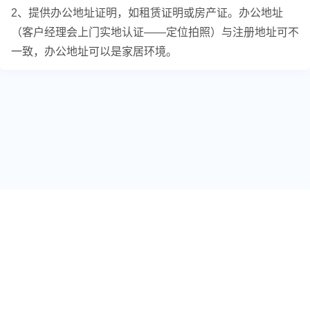
2、提供办公地址证明，如租赁证明或房产证。办公地址
（客户经理会上门实地认证——定位拍照）与注册地址可不
一致，办公地址可以是家居环境。
关于我们
跨境标签
友情链接
免责声明
用户反馈
投稿爆料
专栏作者
联系我们
商务合作
工厂入驻
Copyright © 2016-2024
亚马逊卖家导航
闽ICP备18021440号
闽公网安备 35021102001882号
本站法律顾问：大信法务