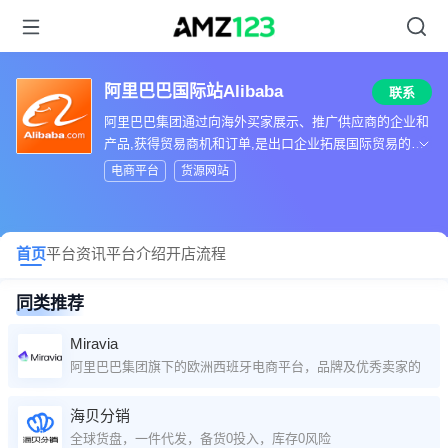
阿里巴巴国际站Alibaba
联系
阿里巴巴集团通过向海外买家展示、推广供应商的企业和
产品,获得贸易商机和订单,是出口企业拓展国际贸易的首
选网络平台之一
电商平台
货源网站
首页
平台资讯
平台介绍
开店流程
同类推荐
Miravia
阿里巴巴集团旗下的欧洲西班牙电商平台，品牌及优秀卖家的品质
海贝分销
全球货盘，一件代发，备货0投入，库存0风险