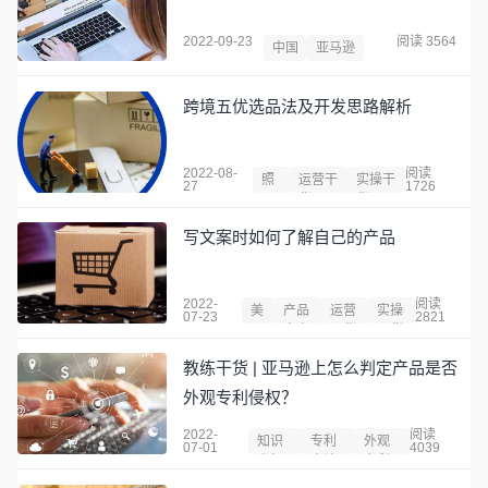
2022-09-23
阅读 3564
中国
亚马逊
跨境五优选品法及开发思路解析
2022-08-
阅读
照
运营干
实操干
27
1726
明
货
货
写文案时如何了解自己的产品
2022-
阅读
美
产品
运营
实操
07-23
2821
国
文案
干货
干货
教练干货 | 亚马逊上怎么判定产品是否
外观专利侵权？
2022-
阅读
知识
专利
外观
07-01
4039
产权
申请
专利