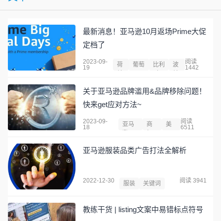
最新消息！亚马逊10月返场Prime大促
定档了
2023-09-
阅读
荷
葡萄
比利
波
19
1442
兰
牙
时
兰
关于亚马逊品牌滥用&品牌移除问题！
快来get应对方法~
2023-09-
阅读
亚马
商
美
18
6511
逊
标
国
亚马逊服装品类广告打法全解析
2022-12-30
阅读 3941
服装
关键词
教练干货 | listing文案中易错标点符号