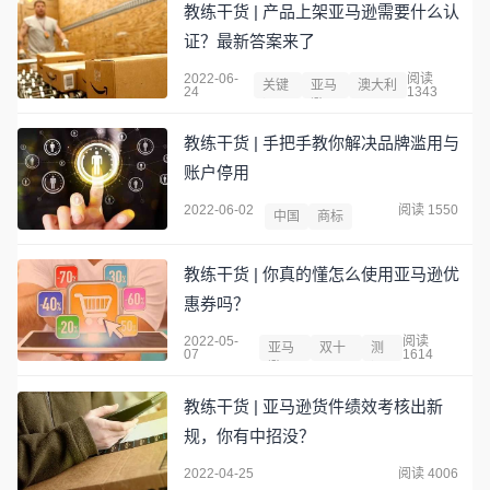
教练干货 | 产品上架亚马逊需要什么认
证？最新答案来了
2022-06-
阅读
关键
亚马
澳大利
24
1343
词
逊
亚
教练干货 | 手把手教你解决品牌滥用与
账户停用
2022-06-02
阅读 1550
中国
商标
教练干货 | 你真的懂怎么使用亚马逊优
惠券吗？
2022-05-
阅读
亚马
双十
测
07
1614
逊
一
评
教练干货 | 亚马逊货件绩效考核出新
规，你有中招没？
2022-04-25
阅读 4006