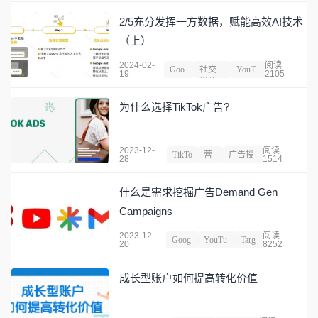
2/5充分发挥一方数据，赋能高效AI技术
（上）
2024-02-
阅读
Goo
社交
YouT
19
2105
gle
媒体
ube
为什么选择TikTok广告?
2023-12-
阅读
TikTo
营
广告投
28
1514
k
销
放
什么是需求挖掘广告Demand Gen
Campaigns
2023-12-
阅读
Goog
YouTu
Targ
20
8252
le
be
et
成长型账户如何提高转化价值