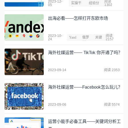
2023-12-
阅读
实操干
经验分
05
1302
货
享
出海必看——怎样打开东欧市场
2023-10-
阅读
Yand
俄罗
关键
24
2157
ex
斯
词
海外社媒运营—— TikTok 你开通了吗？
2023-09-14
阅读 2353
海外社媒运营——Facebook怎么玩儿？
2023-09-06
阅读 5574
运营小能手必备工具——关键词分析工