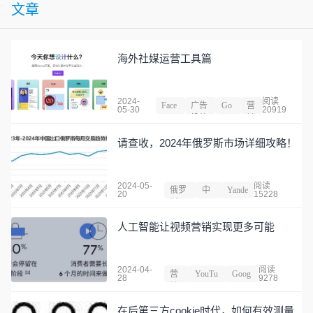
文章
海外社媒运营工具篇
2024-
阅读
Face
广告
Go
营
05-30
20919
book
投放
ogle
销
请查收，2024年俄罗斯市场详细攻略！
2024-05-
阅读
俄罗
中
Yande
20
15228
斯
国
x
人工智能让视频营销实现更多可能
2024-04-
阅读
营
YouTu
Goog
28
9278
销
be
le
在后第三方cookie时代，如何有效测量