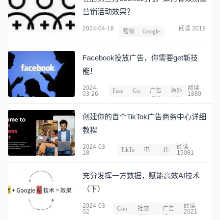
营销活动效果？
2024-04-18
阅读 2019
营销
Google
Facebook投放广告，你需要get新技
能！
2024-
阅读
Face
Go
广告
海外
03-26
1880
book
ogl
投放
市场
e
创建你的首个TikTok广告商务中心详细
教程
2024-03-
阅读
TikTo
电
北
18
19081
k
子
京
充分发挥一方数据，赋能高效AI技术
（下）
2024-03-
阅读
Goo
社交
广告
02
2021
gle
媒体
投放